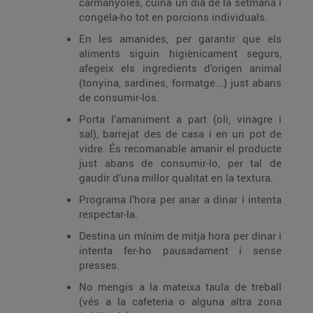
carmanyoles, cuina un dia de la setmana i
congela-ho tot en porcions individuals.
En les amanides, per garantir que els
aliments siguin higiènicament segurs,
afegeix els ingredients d’origen animal
(tonyina, sardines, formatge...) just abans
de consumir-los.
Porta l’amaniment a part (oli, vinagre i
sal), barrejat des de casa i en un pot de
vidre. És recomanable amanir el producte
just abans de consumir-lo, per tal de
gaudir d’una millor qualitat en la textura.
Programa l’hora per anar a dinar i intenta
respectar-la.
Destina un mínim de mitja hora per dinar i
intenta fer-ho pausadament i sense
presses.
No mengis a la mateixa taula de treball
(vés a la cafeteria o alguna altra zona