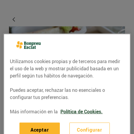
Utilizamos cookies propias y de terceros para medir
el uso de la web y mostrar publicidad basada en un
perfil según tus hábitos de navegación.
CONSEJOS Y HÁBITOS SALUDABLES
Puedes aceptar, rechazar las no esenciales o
configurar tus preferencias.
Et toca dinar fora de
casa?
Más información en la
Política de Cookies.
09/noviembre/2015
Aceptar
Configurar