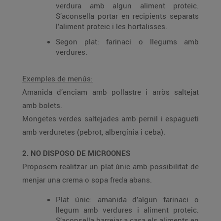
verdura amb algun aliment proteic.
S’aconsella portar en recipients separats
l’aliment proteic i les hortalisses.
Segon plat: farinaci o llegums amb
verdures.
Exemples de menús:
Amanida d’enciam amb pollastre i arròs saltejat
amb bolets.
Mongetes verdes saltejades amb pernil i espagueti
amb verduretes (pebrot, albergínia i ceba).
2. NO DISPOSO DE MICROONES
Proposem realitzar un plat únic amb possibilitat de
menjar una crema o sopa freda abans.
Plat únic: amanida d’algun farinaci o
llegum amb verdures i aliment proteic.
S’aconsella barrejar a casa els aliments en