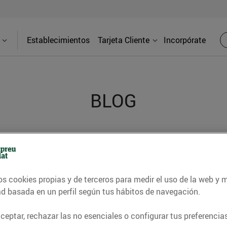
Establecimientos
Tarjeta Cliente
Incorpórate
BLOG
contrar recetas, consejos nutricionales, información 
e gastronomía de nuestro territorio y muchos otros t
os cookies propias y de terceros para medir el uso de la web y 
ad basada en un perfil según tus hábitos de navegación.
ITAT
CONSELLS I HÀBITS SALUDABLES
ENERGIA
GASTRONOMI
eptar, rechazar las no esenciales o configurar tus preferencias