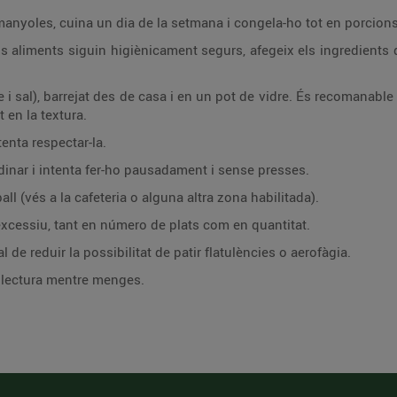
armanyoles, cuina un dia de la setmana i congela-ho tot en porcions
s aliments siguin higiènicament segurs, afegeix els ingredients d
re i sal), barrejat des de casa i en un pot de vidre. És recomanabl
t en la textura.
tenta respectar-la.
dinar i intenta fer-ho pausadament i sense presses.
ll (vés a la cafeteria o alguna altra zona habilitada).
xcessiu, tant en número de plats com en quantitat.
 de reduir la possibilitat de patir flatulències o aerofàgia.
a lectura mentre menges.