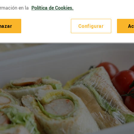
rmación en la
Política de Cookies.
hazar
Configurar
Ac