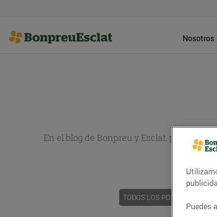
Nosotros
En el blog de Bonpreu y Esclat, puedes en
sobr
Utilizam
publicid
TODOS LOS POSTS
ACTUAL
Puedes ac