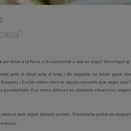
S
 casa?
la
per dinar a la feina, a la universitat o allà on sigui? Benvingut al
matí amb el dinar sota el braç i de vegades no tenim gaire cla
e Bonpreu i Esclat volem oferir-te alguns consells que segur que t’
possibilitats d’un menú diferent en diferents situacions, segon
verdura amb algun aliment proteic. S’aconsella portar en recipient
verdures.