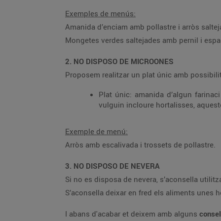
Exemples de menús:
Amanida d’enciam amb pollastre i arròs saltej
Mongetes verdes saltejades amb pernil i espag
2. NO DISPOSO DE MICROONES
Proposem realitzar un plat únic amb possibil
Plat únic: amanida d’algun farinaci
vulguin incloure hortalisses, aques
Exemple de menú:
Arròs amb escalivada i trossets de pollastre.
3. NO DISPOSO DE NEVERA
Si no es disposa de nevera, s’aconsella utilit
S’aconsella deixar en fred els aliments unes 
I abans d'acabar et deixem amb alguns
conse