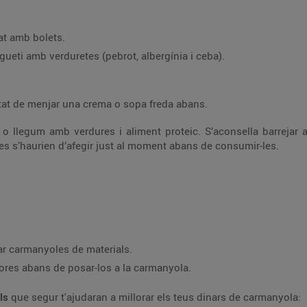
at amb bolets.
ueti amb verduretes (pebrot, albergínia i ceba).
itat de menjar una crema o sopa freda abans.
 o llegum amb verdures i aliment proteic. S’aconsella barrejar 
tes s’haurien d’afegir just al moment abans de consumir-les.
zar carmanyoles de materials.
hores abans de posar-los a la carmanyola.
lls
que segur t'ajudaran a millorar els teus dinars de carmanyola: