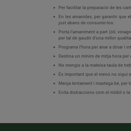
Per facilitar la preparació de les c
En les amanides, per garantir que el
just abans de consumir-los.
Porta l’amaniment a part (oli, vinag
per tal de gaudir d’una millor qualita
Programa l’hora per anar a dinar i in
Destina un mínim de mitja hora per 
No mengis a la mateixa taula de treba
És important que el menú no sigui e
Menja lentament i mastega bé, per tal
Evita distraccions com el mòbil o l