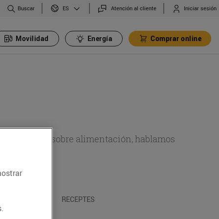
Buscar
Atención al cliente
Iniciar sesión
ES
Movilidad
Energía
Comprar online
de actualidad sobre alimentación, hablamos
emas.
mostrar
A I TRADICIONS
RECEPTES
.