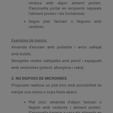
verdura amb algun aliment proteic.
S’aconsella portar en recipients separats
l’aliment proteic i les hortalisses.
Segon plat: farinaci o llegums amb
verdures.
Exemples de menús:
Amanida d’enciam amb pollastre i arròs saltejat
amb bolets.
Mongetes verdes saltejades amb pernil i espagueti
amb verduretes (pebrot, albergínia i ceba).
2. NO DISPOSO DE MICROONES
Proposem realitzar un plat únic amb possibilitat de
menjar una crema o sopa freda abans.
Plat únic: amanida d’algun farinaci o
llegum amb verdures i aliment proteic.
S’aconsella barrejar a casa els aliments en