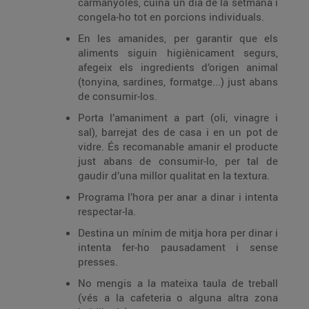
carmanyoles, cuina un dia de la setmana i
congela-ho tot en porcions individuals.
En les amanides, per garantir que els
aliments siguin higiènicament segurs,
afegeix els ingredients d’origen animal
(tonyina, sardines, formatge...) just abans
de consumir-los.
Porta l’amaniment a part (oli, vinagre i
sal), barrejat des de casa i en un pot de
vidre. És recomanable amanir el producte
just abans de consumir-lo, per tal de
gaudir d’una millor qualitat en la textura.
Programa l’hora per anar a dinar i intenta
respectar-la.
Destina un mínim de mitja hora per dinar i
intenta fer-ho pausadament i sense
presses.
No mengis a la mateixa taula de treball
(vés a la cafeteria o alguna altra zona