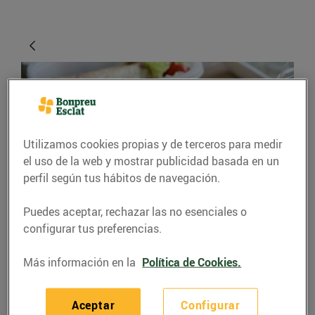
Utilizamos cookies propias y de terceros para medir
el uso de la web y mostrar publicidad basada en un
perfil según tus hábitos de navegación.
CONSEJOS Y HÁBITOS SALUDABLES
Puedes aceptar, rechazar las no esenciales o
configurar tus preferencias.
Et toca dinar fora de
casa?
Más información en la
Política de Cookies.
09/noviembre/2015
Aceptar
Configurar