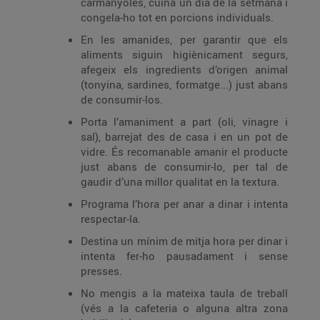
carmanyoles, cuina un dia de la setmana i
congela-ho tot en porcions individuals.
En les amanides, per garantir que els
aliments siguin higiènicament segurs,
afegeix els ingredients d’origen animal
(tonyina, sardines, formatge...) just abans
de consumir-los.
Porta l’amaniment a part (oli, vinagre i
sal), barrejat des de casa i en un pot de
vidre. És recomanable amanir el producte
just abans de consumir-lo, per tal de
gaudir d’una millor qualitat en la textura.
Programa l’hora per anar a dinar i intenta
respectar-la.
Destina un mínim de mitja hora per dinar i
intenta fer-ho pausadament i sense
presses.
No mengis a la mateixa taula de treball
(vés a la cafeteria o alguna altra zona