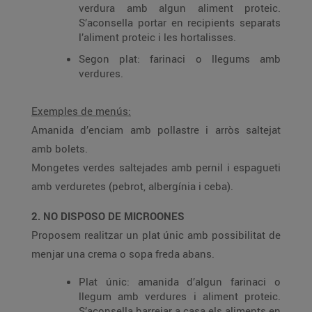
verdura amb algun aliment proteic.
S’aconsella portar en recipients separats
l’aliment proteic i les hortalisses.
Segon plat: farinaci o llegums amb
verdures.
Exemples de menús:
Amanida d’enciam amb pollastre i arròs saltejat
amb bolets.
Mongetes verdes saltejades amb pernil i espagueti
amb verduretes (pebrot, albergínia i ceba).
2. NO DISPOSO DE MICROONES
Proposem realitzar un plat únic amb possibilitat de
menjar una crema o sopa freda abans.
Plat únic: amanida d’algun farinaci o
llegum amb verdures i aliment proteic.
S’aconsella barrejar a casa els aliments en