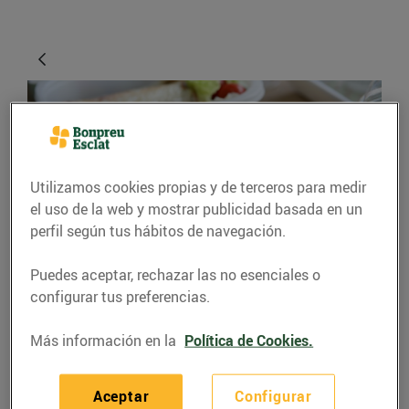
Utilizamos cookies propias y de terceros para medir
el uso de la web y mostrar publicidad basada en un
perfil según tus hábitos de navegación.
CONSEJOS Y HÁBITOS SALUDABLES
Puedes aceptar, rechazar las no esenciales o
configurar tus preferencias.
Et toca dinar fora de
casa?
Más información en la
Política de Cookies.
09/noviembre/2015
Aceptar
Configurar