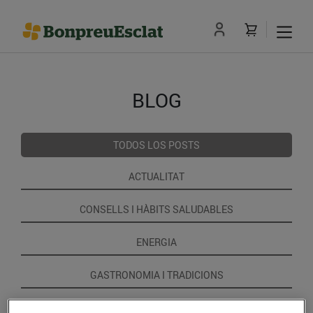
BLOG
TODOS LOS POSTS
ACTUALITAT
CONSELLS I HÀBITS SALUDABLES
ENERGIA
GASTRONOMIA I TRADICIONS
RECEPTES