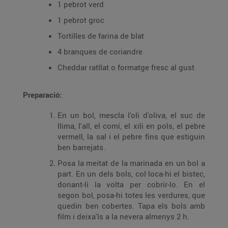
1 pebrot verd
1 pebrot groc
Tortilles de farina de blat
4 branques de coriandre
Cheddar ratllat o formatge fresc al gust
Preparació:
En un bol, mescla l'oli d'oliva, el suc de
llima, l'all, el comí, el xili en pols, el pebre
vermell, la sal i el pebre fins que estiguin
ben barrejats.
Posa la meitat de la marinada en un bol a
part. En un dels bols, col·loca-hi el bistec,
donant-li la volta per cobrir-lo. En el
segon bol, posa-hi totes les verdures, que
quedin ben cobertes. Tapa els bols amb
film i deixa'ls a la nevera almenys 2 h.