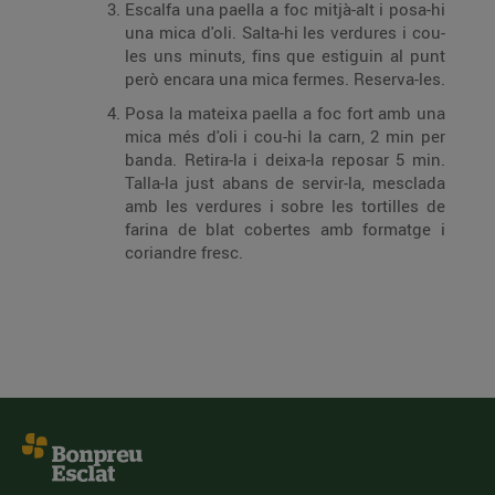
Escalfa una paella a foc mitjà-alt i posa-hi
una mica d'oli. Salta-hi les verdures i cou-
les uns minuts, fins que estiguin al punt
però encara una mica fermes. Reserva-les.
Posa la mateixa paella a foc fort amb una
mica més d'oli i cou-hi la carn, 2 min per
banda. Retira-la i deixa-la reposar 5 min.
Talla-la just abans de servir-la, mesclada
amb les verdures i sobre les tortilles de
farina de blat cobertes amb formatge i
coriandre fresc.