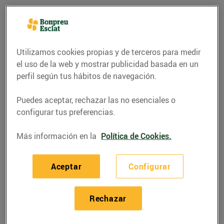
Utilizamos cookies propias y de terceros para medir
el uso de la web y mostrar publicidad basada en un
perfil según tus hábitos de navegación.
Puedes aceptar, rechazar las no esenciales o
configurar tus preferencias.
Más información en la
Política de Cookies.
RECETAS
Farcellets de col
Aceptar
Configurar
08/febrero/2021
Rechazar
Ingredients per a 4 persones