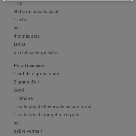
1 col
300 g de bacallà salat
1 ceba
sal
4 tomàquets
farina
oli d’oliva verge extra
Per a l’hummus:
1 pot de cigrons cuits
2 grans d’all
comí
1 llimona
1 cullerada de llavors de sèsam torrat
1 cullerada de gingebre en pols
sal
pebre vermell