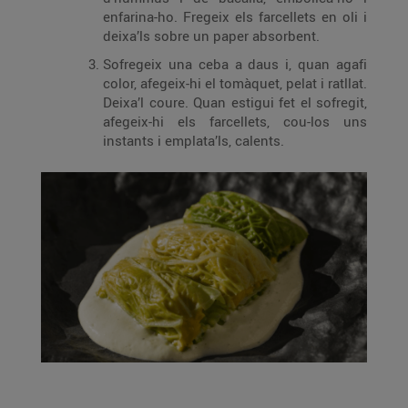
enfarina-ho. Fregeix els farcellets en oli i
deixa’ls sobre un paper absorbent.
Sofregeix una ceba a daus i, quan agafi
color, afegeix-hi el tomàquet, pelat i ratllat.
Deixa’l coure. Quan estigui fet el sofregit,
afegeix-hi els farcellets, cou-los uns
instants i emplata’ls, calents.