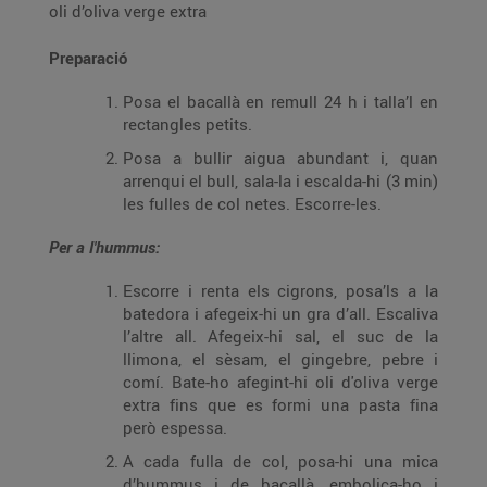
oli d’oliva verge extra
Preparació
Posa el bacallà en remull 24 h i talla’l en
rectangles petits.
Posa a bullir aigua abundant i, quan
arrenqui el bull, sala-la i escalda-hi (3 min)
les fulles de col netes. Escorre-les.
Per a l'hummus:
Escorre i renta els cigrons, posa’ls a la
batedora i afegeix-hi un gra d’all. Escaliva
l’altre all. Afegeix-hi sal, el suc de la
llimona, el sèsam, el gingebre, pebre i
comí. Bate-ho afegint-hi oli d'oliva verge
extra fins que es formi una pasta fina
però espessa.
A cada fulla de col, posa-hi una mica
d’hummus i de bacallà, embolica-ho i