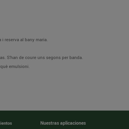
a i reserva al bany maria.
 gras. S’han de coure uns segons per banda.
erquè emulsioni.
Nuestras aplicaciones
ientos