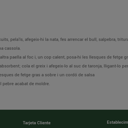
s, pela'ls, afegeix-hi la nata, fes arrencar el bull, salpebra, tritur
na cassola.
altra paella al foc i, un cop calent, posa-hi les llesques de fetge
absorbent; cola el greix i afegeix-lo al suc de taronja, lligant-lo p
llesques de fetge gras a sobre i un cordó de salsa
el pebre acabat de moldre.
Establecim
Tarjeta Cliente