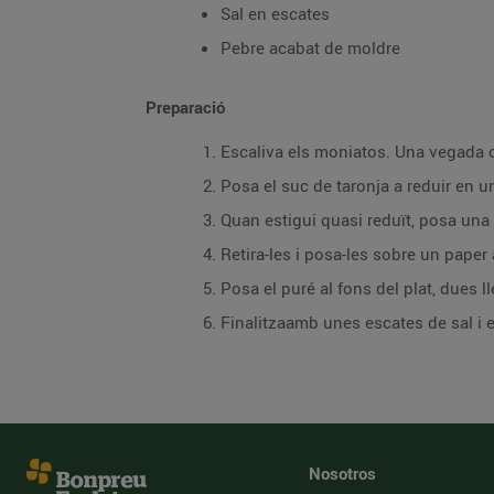
Sal en escates
Pebre acabat de moldre
Preparació
Escaliva els moniatos. Una vegada cuit
Posa el suc de taronja a reduir en u
Quan estigui quasi reduït, posa una 
Retira-les i posa-les sobre un paper 
Posa el puré al fons del plat, dues 
Finalitzaamb unes escates de sal i 
Nosotros