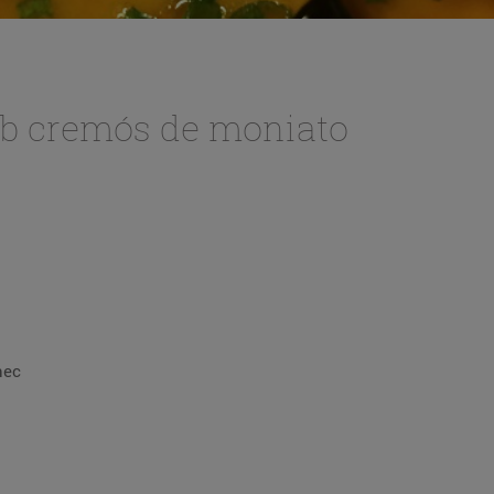
mb cremós de moniato
nec