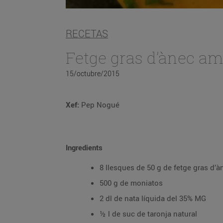
RECETAS
Fetge gras d’ànec a
15/octubre/2015
Xef:
Pep Nogué
Ingredients
8 llesques de 50 g de fetge gras d’à
500 g de moniatos
2 dl de nata líquida del 35% MG
½ l de suc de taronja natural