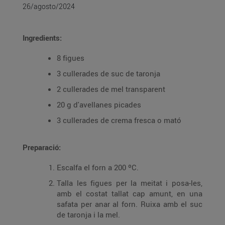
26/agosto/2024
Ingredients:
8 figues
3 cullerades de suc de taronja
2 cullerades de mel transparent
20 g d'avellanes picades
3 cullerades de crema fresca o mató
Preparació:
Escalfa el forn a 200 ºC.
Talla les figues per la meitat i posa-les,
amb el costat tallat cap amunt, en una
safata per anar al forn. Ruixa amb el suc
de taronja i la mel.