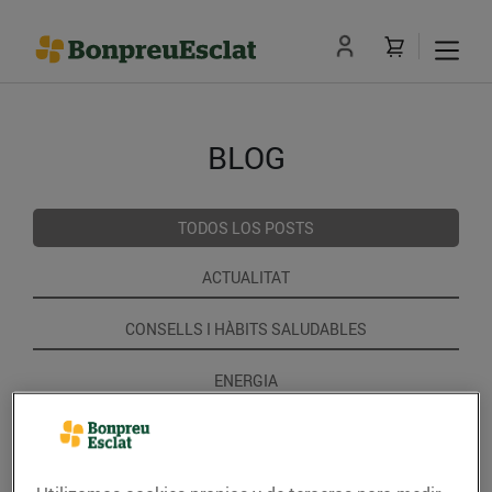
BLOG
TODOS LOS POSTS
ACTUALITAT
CONSELLS I HÀBITS SALUDABLES
ENERGIA
GASTRONOMIA I TRADICIONS
RECEPTES