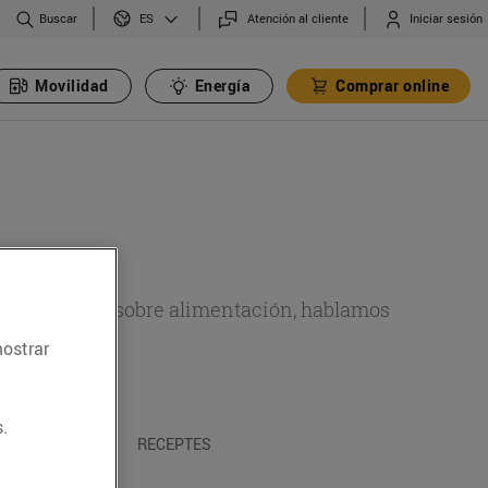
Buscar
Atención al cliente
Iniciar sesión
ES
Movilidad
Energía
Comprar online
de actualidad sobre alimentación, hablamos
mostrar
emas.
.
A I TRADICIONS
RECEPTES