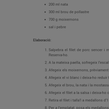
200 ml nata
300 ml brou de pollastre
700 g moixernons
sal i pebre
Elaboració:
Salpebra el filet de porc sencer i 
Reserva-ho.
A la mateixa paella, sofregeix l’esc
Afegeix els moixernons, prèviament 
Afegeix el vi blanc i deixa-ho reduir 
Afegeix el brou, la nata i la mostass
Afegeix el filet a la salsa i deixa-ho
Retira el filet i talla’l a medallons d
Per a l’emplatat, posa els medallons d