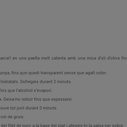
marca’l en una paella molt calenta amb una mica d'oli d'oliva fi
alunya, fins que quedi transparent sense que agafi color.
hidratats. Sofregeix durant 2 minuts.
fins que l’alcohol s’evapori.
a. Deixa-ho reduir fins que espesseixi.
 coure tot junt durant 3 minuts.
’1 cm de gruix.
el filet de porc a la base del plat i afegeix-hi la salsa per sobre.