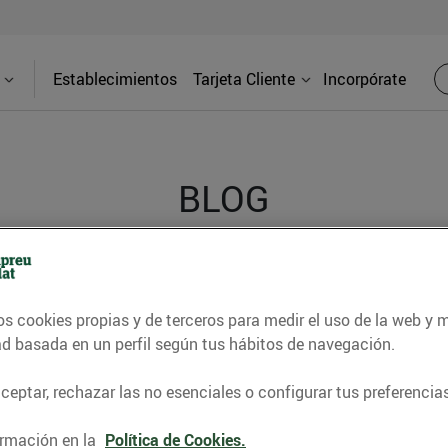
Establecimientos
Tarjeta Cliente
Incorpórate
BLOG
contrar recetas, consejos nutricionales, información 
os cookies propias y de terceros para medir el uso de la web y 
e gastronomía de nuestro territorio y muchos otros t
ad basada en un perfil según tus hábitos de navegación.
eptar, rechazar las no esenciales o configurar tus preferencias
ITAT
CONSELLS I HÀBITS SALUDABLES
ENERGIA
GASTRONOMI
rmación en la
Política de Cookies.