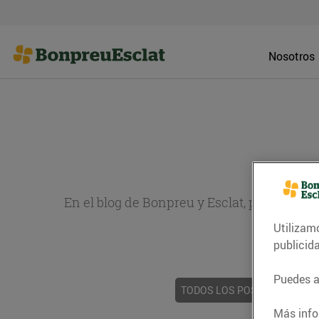
Nosotros
En el blog de Bonpreu y Esclat, puedes en
Utilizam
sobr
publicid
Puedes ac
TODOS LOS POSTS
ACTUAL
Más info