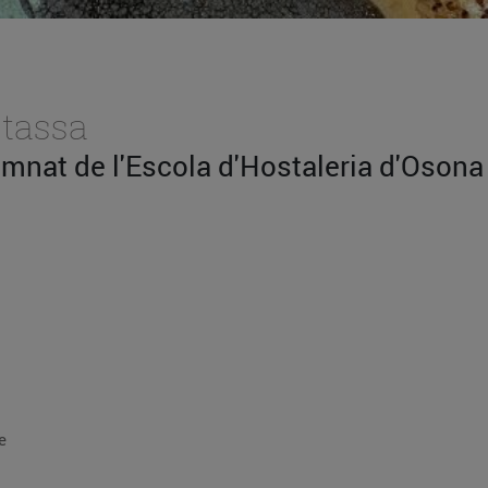
stassa
umnat de l'Escola d'Hostaleria d'Osona
oliva
e
sec