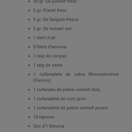
50 gr. De julivert fresc
5 gr. D’anet fresc
5 gr. De farigola fresca
5 gr. De romaní sec
1 dent d’all
8 filets d’anxova
1 raig de conyac
1 raig de xerès
1 culleradeta de salsa Worcestershire
(Perrins)
1 cullerada de pebre vermell dolç
1 culleradeta de curri groc
1 culleradeta de pebre vermell picant
10 tàperes
Suc d’1 llimona