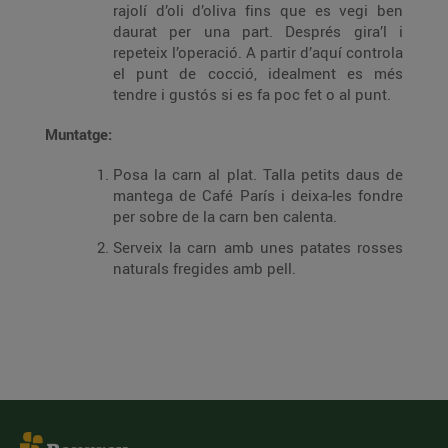
rajolí d’oli d’oliva fins que es vegi ben
daurat per una part. Després gira’l i
repeteix l’operació. A partir d’aquí controla
el punt de cocció, idealment es més
tendre i gustós si es fa poc fet o al punt.
Muntatge:
Posa la carn al plat. Talla petits daus de
mantega de Café París i deixa-les fondre
per sobre de la carn ben calenta.
Serveix la carn amb unes patates rosses
naturals fregides amb pell.