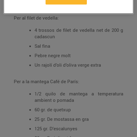
Ingredients per a 4 persones:
Per al filet de vedella:
4 trossos de filet de vedella net de 200 g
cadascun
Sal fina
Pebre negre molt
Un rajolí d’oli d’oliva verge extra
Per a la mantega Café de París:
1/2 quilo de mantega a temperatura
ambient o pomada
60 gr. de quetxup
25 gr. De mostassa en gra
125 gr. D’escalunyes