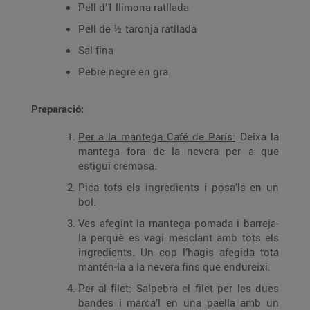
Pell d’1 llimona ratllada
Pell de ½ taronja ratllada
Sal fina
Pebre negre en gra
Preparació:
Per a la mantega Café de París:
Deixa la
mantega fora de la nevera per a que
estigui cremosa.
Pica tots els ingredients i posa’ls en un
bol.
Ves afegint la mantega pomada i barreja-
la perquè es vagi mesclant amb tots els
ingredients. Un cop l’hagis afegida tota
mantén-la a la nevera fins que endureixi.
Per al filet:
Salpebra el filet per les dues
bandes i marca’l en una paella amb un