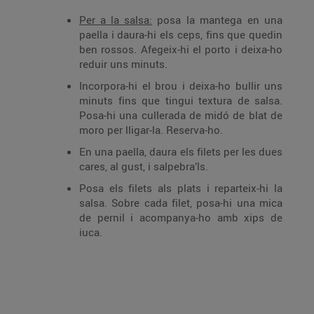
Per a la salsa:
posa la mantega en una
paella i daura-hi els ceps, fins que quedin
ben rossos. Afegeix-hi el porto i deixa-ho
reduir uns minuts.
Incorpora-hi el brou i deixa-ho bullir uns
minuts fins que tingui textura de salsa.
Posa-hi una cullerada de midó de blat de
moro per lligar-la. Reserva-ho.
En una paella, daura els filets per les dues
cares, al gust, i salpebra’ls.
Posa els filets als plats i reparteix-hi la
salsa. Sobre cada filet, posa-hi una mica
de pernil i acompanya-ho amb xips de
iuca.