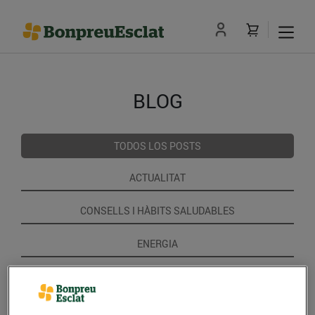
BLOG
TODOS LOS POSTS
ACTUALITAT
CONSELLS I HÀBITS SALUDABLES
ENERGIA
GASTRONOMIA I TRADICIONS
RECEPTES