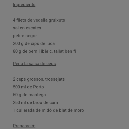
Ingredients
:
4 filets de vedella gruixuts
sal en escates
pebre negre
200 g de xips de iuca
80 g de pernil ibèric, tallat ben fi
Per a la salsa de ceps
:
2 ceps grossos, trossejats
500 ml de Porto
50 g de mantega
250 ml de brou de carn
1 cullerada de midó de blat de moro
Preparació: