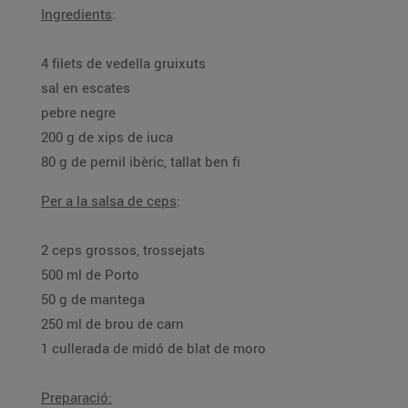
Ingredients
:
4 filets de vedella gruixuts
sal en escates
pebre negre
200 g de xips de iuca
80 g de pernil ibèric, tallat ben fi
Per a la salsa de ceps
:
2 ceps grossos, trossejats
500 ml de Porto
50 g de mantega
250 ml de brou de carn
1 cullerada de midó de blat de moro
Preparació: