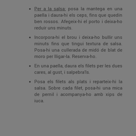
Per a la salsa:
posa la mantega en una
paella i daura-hi els ceps, fins que quedin
ben rossos. Afegeix-hi el porto i deixa-ho
reduir uns minuts.
Incorpora-hi el brou i deixa-ho bullir uns
minuts fins que tingui textura de salsa.
Posa-hi una cullerada de midó de blat de
moro per lligar-la. Reserva-ho.
En una paella, daura els filets per les dues
cares, al gust, i salpebra’ls.
Posa els filets als plats i reparteix-hi la
salsa. Sobre cada filet, posa-hi una mica
de pernil i acompanya-ho amb xips de
iuca.