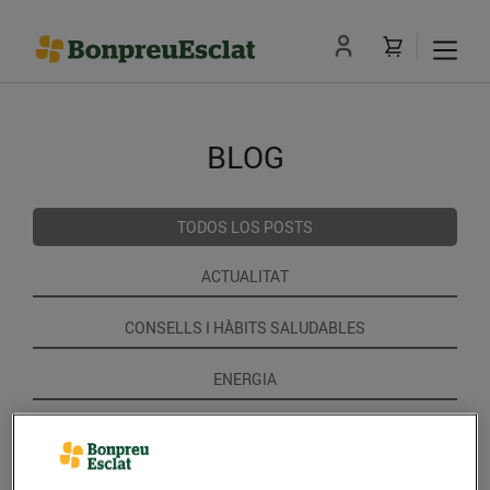
BLOG
TODOS LOS POSTS
ACTUALITAT
CONSELLS I HÀBITS SALUDABLES
ENERGIA
GASTRONOMIA I TRADICIONS
RECEPTES