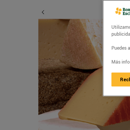
Utilizam
publicid
Puedes ac
Más info
Rec