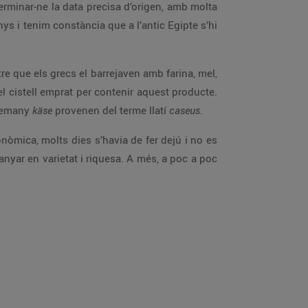
terminar-ne la data precisa d’origen, amb molta
nys i tenim constància que a l’antic Egipte s’hi
e que els grecs el barrejaven amb farina, mel,
el cistell emprat per contenir aquest producte.
alemany
käse
provenen del terme llatí
caseus
.
onòmica, molts dies s’havia de fer dejú i no es
nyar en varietat i riquesa. A més, a poc a poc