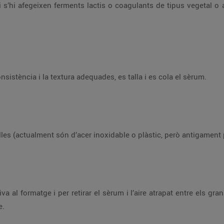
 i s’hi afegeixen ferments lactis o coagulants de tipus vegetal o
sistència i la textura adequades, es talla i es cola el sèrum.
les (actualment són d’acer inoxidable o plàstic, però antigament 
a al formatge i per retirar el sèrum i l’aire atrapat entre els gra
e.