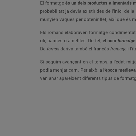
El formatge
és un dels productes alimentaris 
probabilitat ja devia existir des de l’inici de
munyien vaques per obtenir llet, així que és m
Els romans elaboraven formatge condimentat am
oli, panses o ametlles. De fet,
el nom
formatg
De
fornos
deriva també el francès
fromage
i l’i
Si seguim avançant en el temps, a l’edat mitja
podia menjar carn. Per això, a
l’època medieval
van anar apareixent diferents tipus de formatg