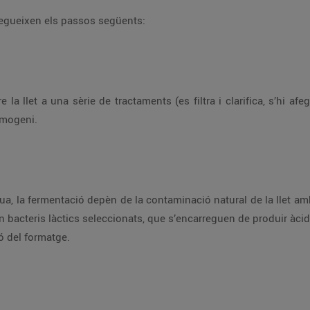
segueixen els passos següents:
la llet a una sèrie de tractaments (es filtra i clarifica, s’hi afe
omogeni.
ua, la fermentació depèn de la contaminació natural de la llet amb 
n bacteris làctics seleccionats, que s’encarreguen de produir àcid
ó del formatge.