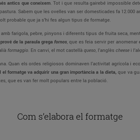
més antics que coneixem
. Tot i que resulta gairebé impossible de
 la pastura. Sabem que les ovelles van ser domesticades fa 12.000 a
olt probable que ja s’hi fes algun tipus de formatge.
b farigola, pebre, pinyons i diferents tipus de fruita seca, mentr
e
prové de la paraula grega
fornos
, que es feia servir per anomenar 
talià
formaggio
. En canvi, el mot castellà
queso
, l’anglès
cheese
i l’
na. Quan els ordes religiosos dominaven l’activitat agrícola i ec
 el formatge va adquirir una gran importància a la dieta,
que va gua
es, que es van fer molt populars entre la població.
Com s’elabora el formatge