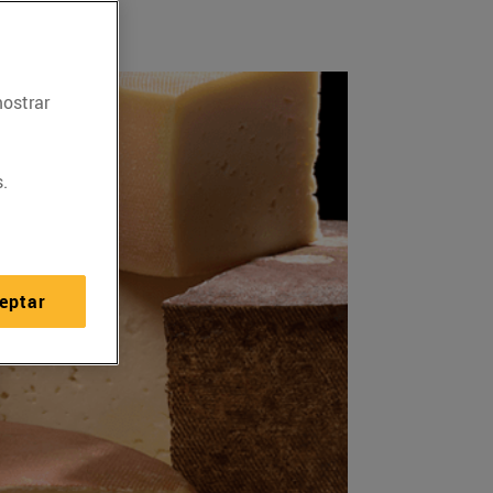
mostrar
.
eptar