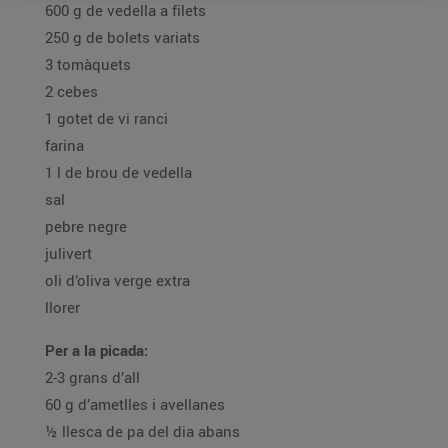
600 g de vedella a filets
250 g de bolets variats
3 tomàquets
2 cebes
1 gotet de vi ranci
farina
1 l de brou de vedella
sal
pebre negre
julivert
oli d’oliva verge extra
llorer
Per a la picada:
2-3 grans d’all
60 g d’ametlles i avellanes
½ llesca de pa del dia abans