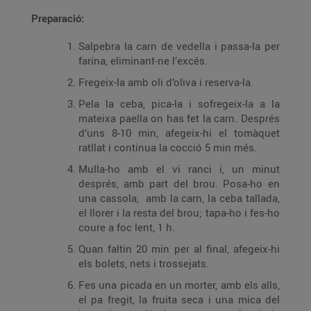
Preparació:
Salpebra la carn de vedella i passa-la per
farina, eliminant-ne l’excés.
Fregeix-la amb oli d’oliva i reserva-la.
Pela la ceba, pica-la i sofregeix-la a la
mateixa paella on has fet la carn. Després
d’uns 8-10 min, afegeix-hi el tomàquet
ratllat i continua la cocció 5 min més.
Mulla-ho amb el vi ranci i, un minut
després, amb part del brou. Posa-ho en
una cassola, amb la carn, la ceba tallada,
el llorer i la resta del brou; tapa-ho i fes-ho
coure a foc lent, 1 h.
Quan faltin 20 min per al final, afegeix-hi
els bolets, nets i trossejats.
Fes una picada en un morter, amb els alls,
el pa fregit, la fruita seca i una mica del