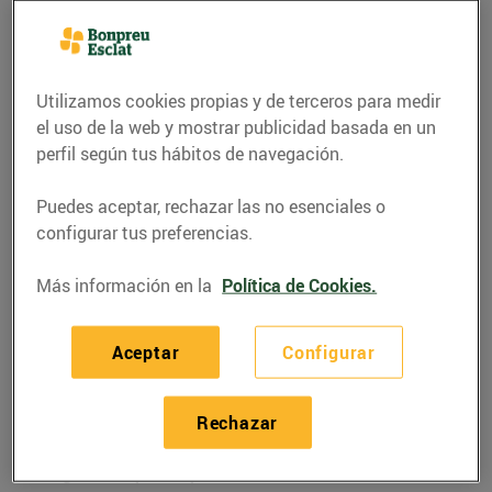
Utilizamos cookies propias y de terceros para medir
el uso de la web y mostrar publicidad basada en un
perfil según tus hábitos de navegación.
Puedes aceptar, rechazar las no esenciales o
configurar tus preferencias.
Más información en la
Política de Cookies.
RECETAS
Aceptar
Configurar
Fricandó amb bolets
08/enero/2021
Rechazar
Ingredients per a 4 persones: