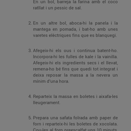
En un bol, barreja la farina amb el coco
ratllat i un pessic de sal.
En un altre bol, aboca-hi la panela i la
mantega en pomada, i bat-ho amb unes
varetes elèctriques fins que es blanquegi.
Afegeix-hi els ous i continua batent-ho.
Incorpora-hi les fulles de kale i la vainilla.
Afegeix-hi els ingredients secs i el llevat,
remena-ho bé fins que quedi tot integrat i
deixa reposar la massa a la nevera un
mínim d’una hora.
Reparteix la massa en boletes i aixafa-les
lleugerament.
Prepara una safata folrada amb paper de
forn i reparteix-hi les boletes de xocolata.
Cou-les al forn preescalfat uns 10 minuts,