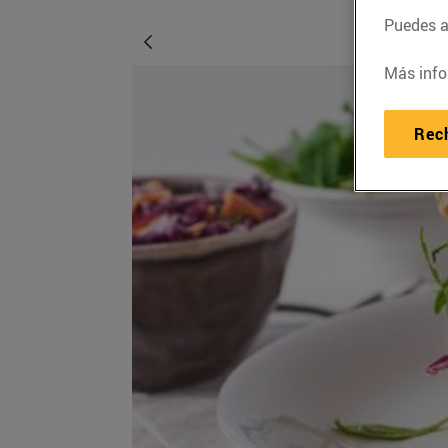
Puedes ac
Más info
Rec