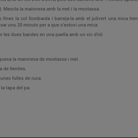
l
: Mescla la maionesa amb la mel i la mostassa.
s fines la col llombarda i barreja-la amb el julivert una mica tren
eposar uns 20 minuts per a que s’estovi una mica.
 les dues bandes en una paella amb un xic d’oli
guesa la maionesa de mostassa i mel .
 de llenties.
 unes fulles de ruca.
la tapa del pa.