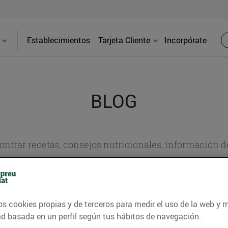
Establecimientos
Tarjeta Cliente
Incorpórate
BLOG
contrar recetas, consejos nutricionales, información 
e gastronomía de nuestro territorio y muchos otros t
os cookies propias y de terceros para medir el uso de la web y 
ITAT
CONSELLS I HÀBITS SALUDABLES
ENERGIA
GASTRONOMI
ad basada en un perfil según tus hábitos de navegación.