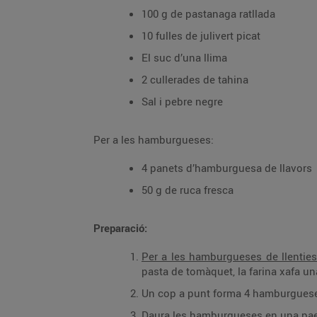
100 g de pastanaga ratllada
10 fulles de julivert picat
El suc d’una llima
2 cullerades de tahina
Sal i pebre negre
Per a les hamburgueses:
4 panets d’hamburguesa de llavors
50 g de ruca fresca
Preparació:
Per a les hamburgueses de llenties
pasta de tomàquet, la farina xafa 
Un cop a punt forma 4 hamburgueses 
Daura les hamburgueses en una pael