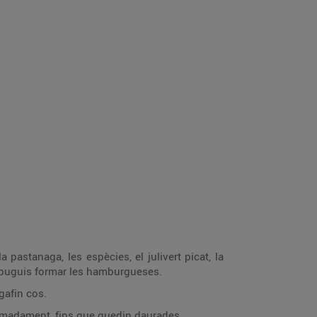
 pastanaga, les espècies, el julivert picat, la
e puguis formar les hamburgueses.
gafin cos.
ximadament, fins que quedin daurades.