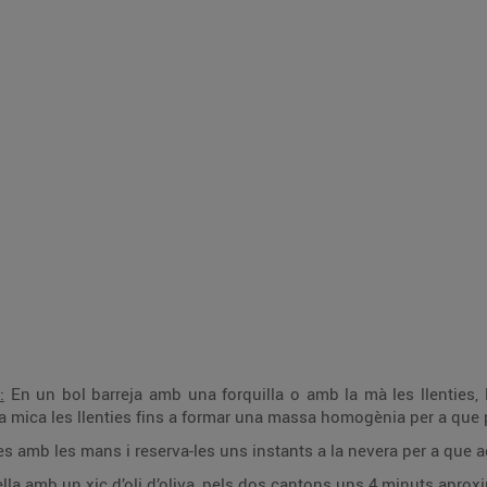
:
En un bol barreja amb una forquilla o amb la mà les llenties, la
una mica les llenties fins a formar una massa homogènia per a qu
amb les mans i reserva-les uns instants a la nevera per a que a
la amb un xic d’oli d’oliva, pels dos cantons uns 4 minuts apro