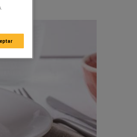
.
eptar