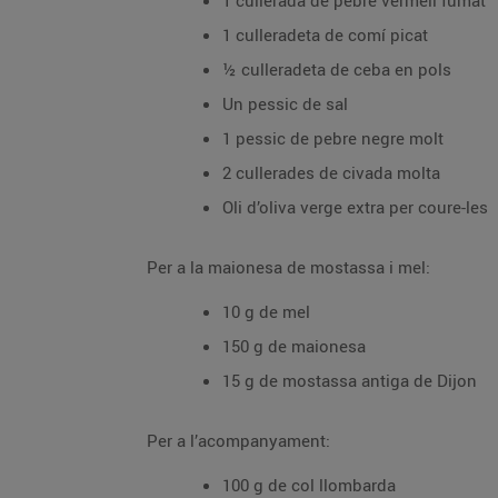
1 cullerada de pebre vermell fumat
1 culleradeta de comí picat
½ culleradeta de ceba en pols
Un pessic de sal
1 pessic de pebre negre molt
2 cullerades de civada molta
Oli d’oliva verge extra per coure-les
Per a la maionesa de mostassa i mel:
10 g de mel
150 g de maionesa
15 g de mostassa antiga de Dijon
Per a l’acompanyament:
100 g de col llombarda