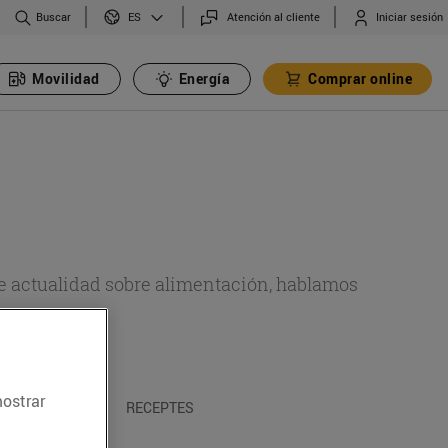
Buscar
Atención al cliente
Iniciar sesión
ES
Movilidad
Energía
Comprar online
de actualidad sobre alimentación, hablamos
emas.
mostrar
A I TRADICIONS
RECEPTES