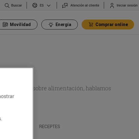
Buscar
Atención al cliente
Iniciar sesión
ES
Movilidad
Energía
Comprar online
de actualidad sobre alimentación, hablamos
mostrar
emas.
.
A I TRADICIONS
RECEPTES