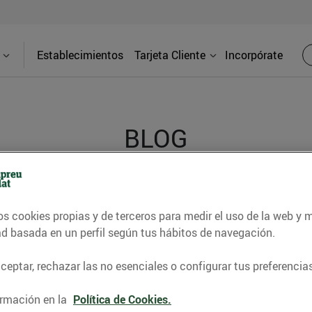
Establecimientos
Tarjeta Cliente
Incorpórate
BLOG
contrar recetas, consejos nutricionales, información 
os cookies propias y de terceros para medir el uso de la web y 
e gastronomía de nuestro territorio y muchos otros t
ad basada en un perfil según tus hábitos de navegación.
eptar, rechazar las no esenciales o configurar tus preferencias
ITAT
CONSELLS I HÀBITS SALUDABLES
ENERGIA
GASTRONOMI
rmación en la
Política de Cookies.