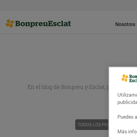
Nosotros
En el blog de Bonpreu y Esclat, puedes en
Utilizam
sobr
publicid
Puedes ac
TODOS LOS POSTS
ACTUAL
Más info