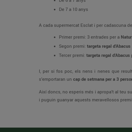
De 6 a 7 anys
De 7 a 10 anys
A cada supermercat Esclat i per cadascuna de l
Primer premi: 3 entrades per a
Natur
Segon premi:
targeta regal d’Abacus
Tercer premi:
targeta regal d’Abacus
I, per si fos poc, els nens i nenes que resu
s’emportaran un
cap de setmana per a 3 perso
Així doncs, no esperis més i apropa’t al teu 
i puguin guanyar aquests meravellosos premi