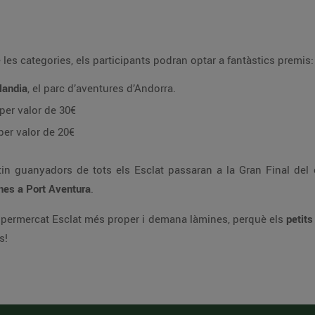
es categories, els participants podran optar a fantàstics premis:
landia
, el parc d’aventures d’Andorra.
per valor de 30€
per valor de 20€
ltin guanyadors de tots els Esclat passaran a la Gran Final de
nes a Port Aventura
.
supermercat Esclat més proper i demana làmines, perquè els
petits
s!