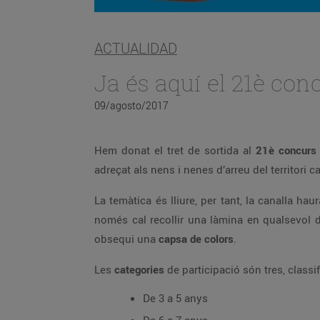
ACTUALIDAD
Ja és aquí el 21è conc
09/agosto/2017
Hem donat el tret de sortida al
21è concurs d
adreçat als nens i nenes d’arreu del territori ca
La temàtica és lliure, per tant, la canalla hau
només cal recollir una làmina en qualsevol 
obsequi una
capsa de colors
.
Les
categories
de participació són tres, classi
De 3 a 5 anys