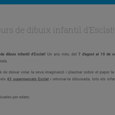
urs de dibuix infantil d’Esclat!
e dibuix infantil d’Esclat
! Un any més, del
7 d’agost al 10 de 
talà.
rà de deixar volar la seva imaginació i plasmar sobre el paper la s
dels
43 supermercats Esclat
i retornar-la dibuixada; tots els in
ficades per edats: