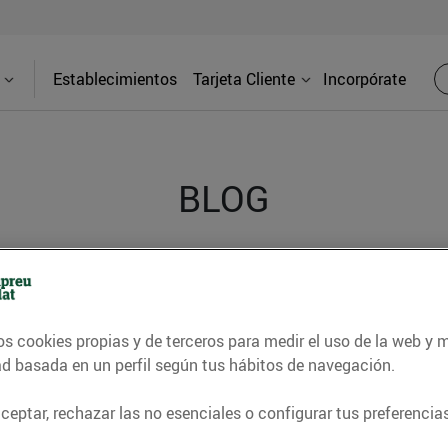
Establecimientos
Tarjeta Cliente
Incorpórate
BLOG
contrar recetas, consejos nutricionales, información 
e gastronomía de nuestro territorio y muchos otros t
os cookies propias y de terceros para medir el uso de la web y 
ad basada en un perfil según tus hábitos de navegación.
ITAT
CONSELLS I HÀBITS SALUDABLES
ENERGIA
GASTRONOMI
eptar, rechazar las no esenciales o configurar tus preferencias