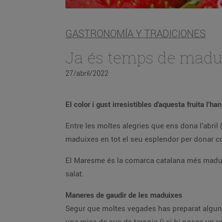
GASTRONOMÍA Y TRADICIONES
Ja és temps de madu
27/abril/2022
El color i gust irresistibles d’aquesta fruita l’
Entre les moltes alegries que ens dona l’abril
maduixes en tot el seu esplendor per donar col
El Maresme és la comarca catalana més maduix
salat.
Maneres de gaudir de les maduixes
Segur que moltes vegades has preparat algune
una mica de suc de taronja (i si hi poses un r