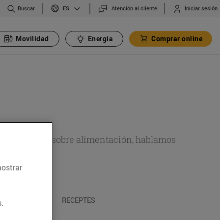
Buscar
Atención al cliente
Iniciar sesión
ES
Movilidad
Energía
Comprar online
de actualidad sobre alimentación, hablamos
emas.
mostrar
A I TRADICIONS
RECEPTES
.