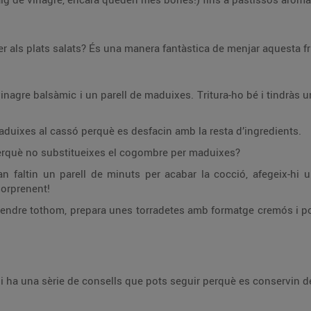
per als plats salats? És una manera fantàstica de menjar aquesta f
vinagre balsàmic i un parell de maduixes. Tritura-ho bé i tindràs 
aduixes al cassó perquè es desfacin amb la resta d’ingredients.
perquè no substitueixes el cogombre per maduixes?
an faltin un parell de minuts per acabar la cocció, afegeix-hi
sorprenent!
rprendre tothom, prepara unes torradetes amb formatge cremós i 
hi ha una sèrie de consells que pots seguir perquè es conservin