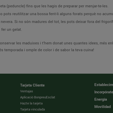
ueta (peduncle) fins que les hagis de preparar per menjar-te-les.
o pots reutilitzar una bossa fent-li alguns forats perquè no acum
a nevera. Si no són madures del tot, les pots deixar fora del frigoríf
fer un gelat.
conservar les maduixes i t’hem donat unes quantes idees, més enl
n’és temporada i omple de color i de sabor la teva cuina!
Establecim
Tarjeta Cliente
Ventajas
Incorpórat
Aplicació BonpreuEsclat
Energía
Hazte la tarjeta
Movilidad
Tarjeta vinculada