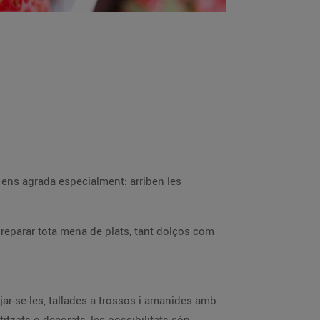
e ens agrada especialment: arriben les
reparar tota mena de plats, tant dolços com
r-se-les, tallades a trossos i amanides amb
tzats o decorats, les possibilitats són