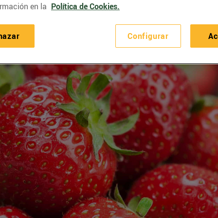
rmación en la
Política de Cookies.
hazar
Configurar
Ac