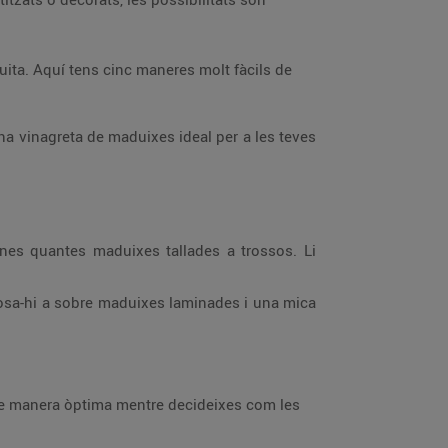
ruita. Aquí tens cinc maneres molt fàcils de
una vinagreta de maduixes ideal per a les teves
 unes quantes maduixes tallades a trossos. Li
posa-hi a sobre maduixes laminades i una mica
 de manera òptima mentre decideixes com les