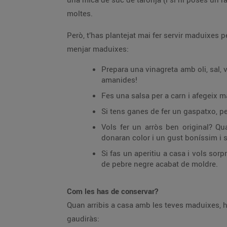
moltes.
Però, t’has plantejat mai fer servir maduixes 
menjar maduixes:
Prepara una vinagreta amb oli, sal, 
amanides!
Fes una salsa per a carn i afegeix m
Si tens ganes de fer un gaspatxo, 
Vols fer un arròs ben original? Qu
donaran color i un gust boníssim i 
Si fas un aperitiu a casa i vols so
de pebre negre acabat de moldre.
Com les has de conservar?
Quan arribis a casa amb les teves maduixes, 
gaudiràs: