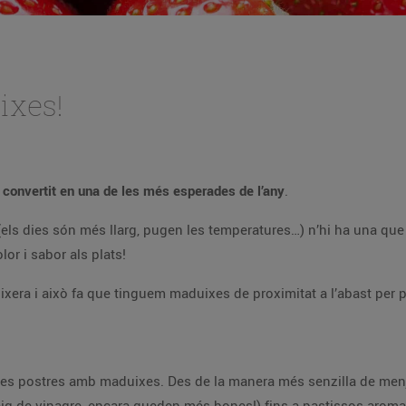
ixes!
han convertit en una de les més esperades de l’any
.
 (els dies són més llarg, pugen les temperatures…) n’hi ha una qu
or i sabor als plats!
era i això fa que tinguem maduixes de proximitat a l’abast per p
s postres amb maduixes. Des de la manera més senzilla de menja
aig de vinagre, encara queden més bones!) fins a pastissos aromati