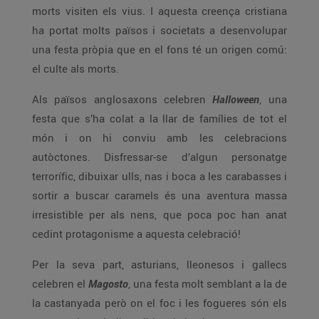
morts visiten els vius. I aquesta creença cristiana
ha portat molts països i societats a desenvolupar
una festa pròpia que en el fons té un origen comú:
el culte als morts.
Als països anglosaxons celebren
Halloween
, una
festa que s’ha colat a la llar de famílies de tot el
món i on hi conviu amb les celebracions
autòctones. Disfressar-se d’algun personatge
terrorífic, dibuixar ulls, nas i boca a les carabasses i
sortir a buscar caramels és una aventura massa
irresistible per als nens, que poca poc han anat
cedint protagonisme a aquesta celebració!
Per la seva part, asturians, lleonesos i gallecs
celebren el
Magosto
, una festa molt semblant a la de
la castanyada però on el foc i les fogueres són els