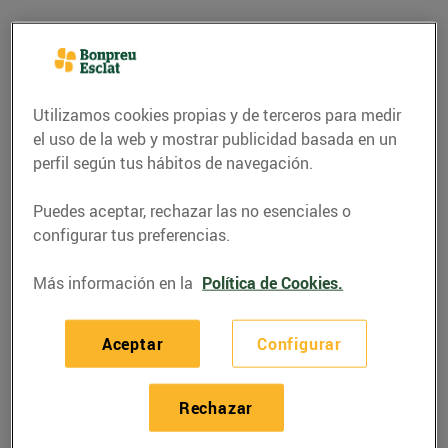
Utilizamos cookies propias y de terceros para medir
el uso de la web y mostrar publicidad basada en un
perfil según tus hábitos de navegación.
Puedes aceptar, rechazar las no esenciales o
configurar tus preferencias.
Más información en la
Política de Cookies.
GASTRONOMÍA Y TRADICIONES
La castanyada, una
Aceptar
Configurar
festa tradicional
28/octubre/2015
Rechazar