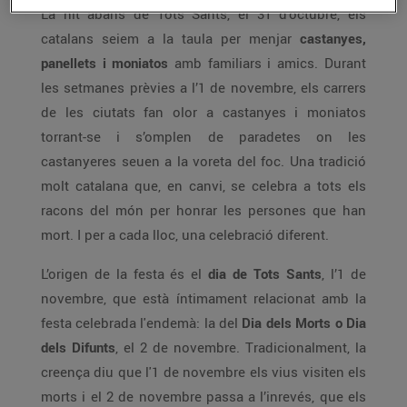
La nit abans de Tots Sants, el 31 d’octubre, els
catalans seiem a la taula per menjar
castanyes,
panellets i moniatos
amb familiars i amics. Durant
les setmanes prèvies a l’1 de novembre, els carrers
de les ciutats fan olor a castanyes i moniatos
torrant-se i s’omplen de paradetes on les
castanyeres seuen a la voreta del foc. Una tradició
molt catalana que, en canvi, se celebra a tots els
racons del món per honrar les persones que han
mort. I per a cada lloc, una celebració diferent.
L’origen de la festa és el
dia de Tots Sants
, l’1 de
novembre, que està íntimament relacionat amb la
festa celebrada l'endemà: la del
Dia dels Morts o Dia
dels Difunts
, el 2 de novembre. Tradicionalment, la
creença diu que l'1 de novembre els vius visiten els
morts i el 2 de novembre passa a l’inrevés, que els