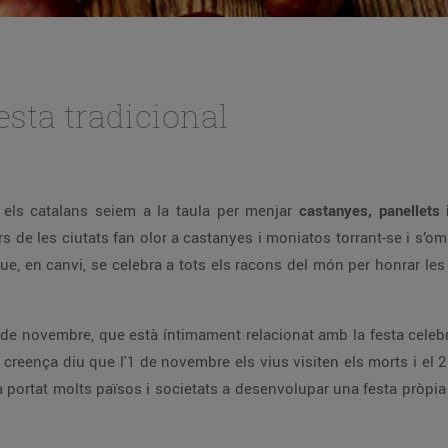
esta tradicional
, els catalans seiem a la taula per menjar
castanyes, panellets
rs de les ciutats fan olor a castanyes i moniatos torrant-se i s’
que, en canvi, se celebra a tots els racons del món per honrar le
’1 de novembre, que està íntimament relacionat amb la festa celeb
a creença diu que l'1 de novembre els vius visiten els morts i el 
ha portat molts països i societats a desenvolupar una festa pròpia