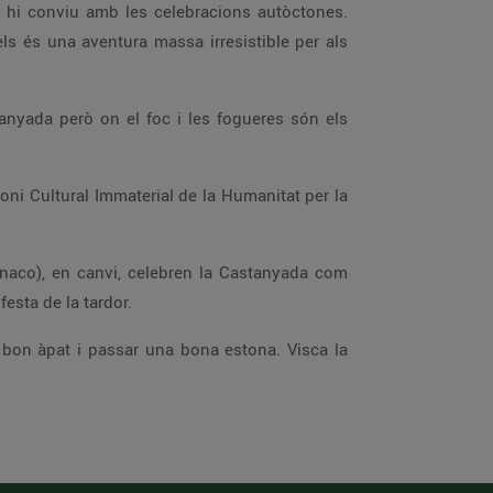
on hi conviu amb les celebracions autòctones.
els és una aventura massa irresistible per als
tanyada però on el foc i les fogueres són els
moni Cultural Immaterial de la Humanitat per la
ònaco), en canvi, celebren la Castanyada com
festa de la tardor.
 bon àpat i passar una bona estona. Visca la