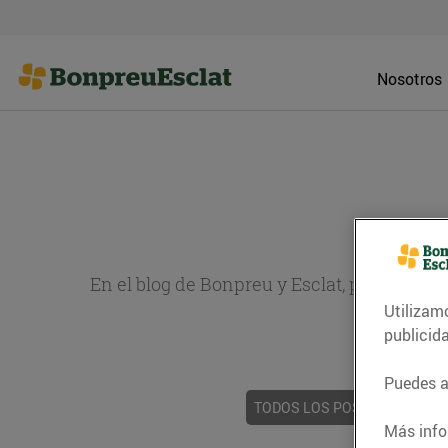
Nosotros
En el blog de Bonpreu y Esclat, puedes en
Utilizam
sobr
publicid
Puedes ac
TODOS LOS POSTS
ACTUAL
Más info