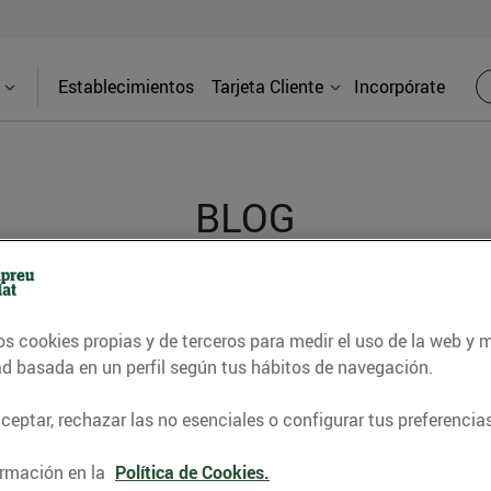
Establecimientos
Tarjeta Cliente
Incorpórate
BLOG
contrar recetas, consejos nutricionales, información 
os cookies propias y de terceros para medir el uso de la web y 
e gastronomía de nuestro territorio y muchos otros t
ad basada en un perfil según tus hábitos de navegación.
eptar, rechazar las no esenciales o configurar tus preferencias
ITAT
CONSELLS I HÀBITS SALUDABLES
ENERGIA
GASTRONOMI
rmación en la
Política de Cookies.