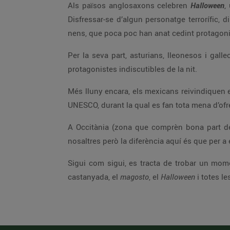
Als països anglosaxons celebren
Halloween
,
Disfressar-se d’algun personatge terrorífic, 
nens, que poca poc han anat cedint protagon
Per la seva part, asturians, lleonesos i gall
protagonistes indiscutibles de la nit.
Més lluny encara, els mexicans reivindiquen 
UNESCO, durant la qual es fan tota mena d’ofr
A Occitània (zona que comprèn bona part del
nosaltres però la diferència aquí és que per a
Sigui com sigui, es tracta de trobar un mom
castanyada, el
magosto
, el
Halloween
i totes l