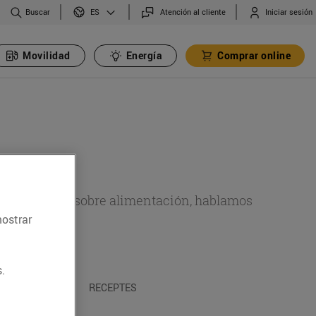
Buscar
Atención al cliente
Iniciar sesión
ES
Movilidad
Energía
Comprar online
de actualidad sobre alimentación, hablamos
mostrar
emas.
.
A I TRADICIONS
RECEPTES