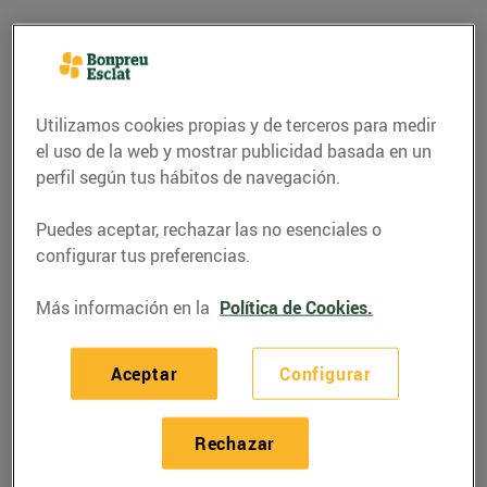
Utilizamos cookies propias y de terceros para medir
el uso de la web y mostrar publicidad basada en un
perfil según tus hábitos de navegación.
Puedes aceptar, rechazar las no esenciales o
configurar tus preferencias.
Más información en la
Política de Cookies.
GASTRONOMÍA Y TRADICIONES
La castanyada, una
Aceptar
Configurar
festa tradicional
28/octubre/2015
Rechazar