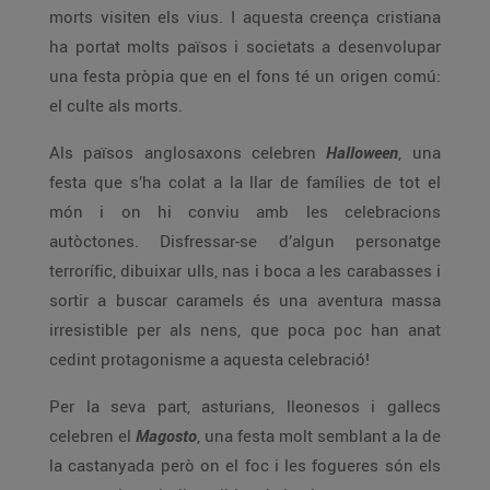
morts visiten els vius. I aquesta creença cristiana
ha portat molts països i societats a desenvolupar
una festa pròpia que en el fons té un origen comú:
el culte als morts.
Als països anglosaxons celebren
Halloween
, una
festa que s’ha colat a la llar de famílies de tot el
món i on hi conviu amb les celebracions
autòctones. Disfressar-se d’algun personatge
terrorífic, dibuixar ulls, nas i boca a les carabasses i
sortir a buscar caramels és una aventura massa
irresistible per als nens, que poca poc han anat
cedint protagonisme a aquesta celebració!
Per la seva part, asturians, lleonesos i gallecs
celebren el
Magosto
, una festa molt semblant a la de
la castanyada però on el foc i les fogueres són els