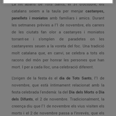
La nit abans de Tots Sants, el 31 d’octubre, els
catalans seiem a la taula per menjar
castanyes,
panellets i moniatos
amb familiars i amics. Durant
les setmanes prèvies a l’1 de novembre, els carrers
de les ciutats fan olor a castanyes i moniatos
torrant-se i s’omplen de paradetes on les
castanyeres seuen a la voreta del foc. Una tradició
molt catalana que, en canvi, se celebra a tots els
racons del món per honrar les persones que han
mort. I per a cada lloc, una celebració diferent.
L’origen de la festa és el
dia de Tots Sants
, l’1 de
novembre, que està íntimament relacionat amb la
festa celebrada l'endemà: la del
Dia dels Morts o Dia
dels Difunts
, el 2 de novembre. Tradicionalment, la
creença diu que l'1 de novembre els vius visiten els
morts i el 2 de novembre passa a l’inrevés, que els