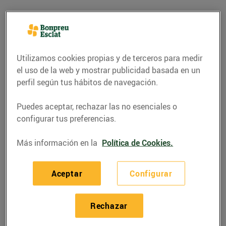
Utilizamos cookies propias y de terceros para medir
el uso de la web y mostrar publicidad basada en un
perfil según tus hábitos de navegación.
Puedes aceptar, rechazar las no esenciales o
configurar tus preferencias.
Más información en la
Política de Cookies.
GASTRONOMÍA Y TRADICIONES
La castanyada, una
Aceptar
Configurar
festa tradicional
28/octubre/2015
Rechazar