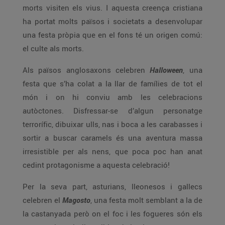
morts visiten els vius. I aquesta creença cristiana
ha portat molts països i societats a desenvolupar
una festa pròpia que en el fons té un origen comú:
el culte als morts.
Als països anglosaxons celebren
Halloween
, una
festa que s’ha colat a la llar de famílies de tot el
món i on hi conviu amb les celebracions
autòctones. Disfressar-se d’algun personatge
terrorífic, dibuixar ulls, nas i boca a les carabasses i
sortir a buscar caramels és una aventura massa
irresistible per als nens, que poca poc han anat
cedint protagonisme a aquesta celebració!
Per la seva part, asturians, lleonesos i gallecs
celebren el
Magosto
, una festa molt semblant a la de
la castanyada però on el foc i les fogueres són els