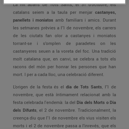
La nit abans de Tots Sants, el 31 d’octubre, els
catalans seiem a la taula per menjar
castanyes,
panellets i moniatos
amb familiars i amics. Durant
les setmanes prèvies a l’1 de novembre, els carrers
de les ciutats fan olor a castanyes i moniatos
torrant-se i s’omplen de paradetes on les
castanyeres seuen a la voreta del foc. Una tradició
molt catalana que, en canvi, se celebra a tots els
racons del món per honrar les persones que han
mort. I per a cada lloc, una celebració diferent.
L’origen de la festa és el
dia de Tots Sants
, l’1 de
novembre, que està íntimament relacionat amb la
festa celebrada l'endemà: la del
Dia dels Morts o Dia
dels Difunts
, el 2 de novembre. Tradicionalment, la
creença diu que l'1 de novembre els vius visiten els
morts i el 2 de novembre passa a l’inrevés, que els