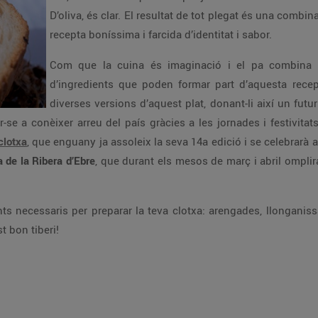
D’oliva, és clar. El resultat de tot plegat és una combi
recepta boníssima i farcida d’identitat i sabor.
Com que la cuina és imaginació i el pa combina am
d’ingredients que poden formar part d’aquesta recep
diverses versions d’aquest plat, donant-li així un fut
nar-se a conèixer arreu del país gràcies a les jornades i festivit
clotxa
, que enguany ja assoleix la seva 14a edició i se celebrarà
 de la Ribera d’Ebre
, que durant els mesos de març i abril omplir
ents necessaris per preparar la teva clotxa: arengades, llonganiss
t bon tiberi!