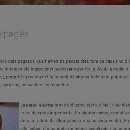
e pagès
lució dels pagesos que havien de passar dies fora de casa i no di
 hi tenien els ingredients necessaris per fer-la. Avui, la tradició
itat, perquè la recepta defineix molt bé alguns dels trets populars
rs, pagesos, pescadors i veremadors.
La paraula
clotxa
prové del terme
clot
o
clotet
, i per el
lo de diversos ingredients. En alguns casos, s’omplia de
de carn adobada (llonganissa o cansalada viada). En t
alls, cebes i tomàquets de penjar escalivats i un acom