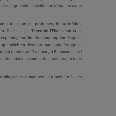
nació d’ingredients senzills que dóna lloc a una
b tot tipus de productes, hi ha infinitat
ta. De fet, a les
Terres de l’Ebre
s’han creat
ur esperançador dins la cuina popular d’aquest
ats que celebren diversos municipis. En aquest
 aquest diumenge 12 de març a Benissanet, així
an de clotxes les cartes dels restaurants de la
a, alls, cebes, tomàquets... I a més a més, els