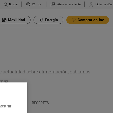
Buscar
Atención al cliente
Iniciar sesión
ES
Movilidad
Energía
Comprar online
de actualidad sobre alimentación, hablamos
emas.
A I TRADICIONS
RECEPTES
mostrar