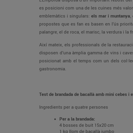
es posicioni com una de les cuines més valora
emblemàtics i singulars:
els mar i muntanya
,
propostes que es fan es basen en l’ús priorit
palangre, el de roca, el marisc, la verdura i la 
Així mateix, els professionals de la restaur
disposen d’una àmplia gamma de vins i caves,
posicionat amb el temps com un dels col·lec
gastronomia.
Test de brandada de bacallà amb mini cebes i 
Ingredients per a quatre persones
Per a la brandada:
4 bosses de buit 15x20 cm
1 kg llom de bacallà jumbo