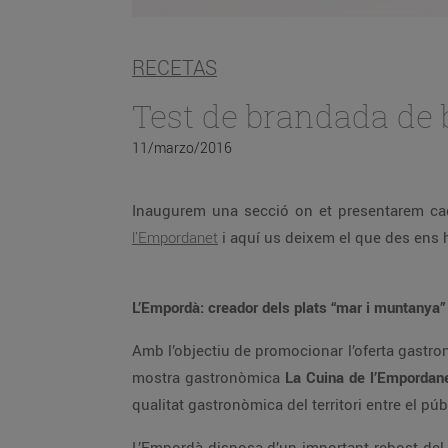
RECETAS
Test de brandada de 
11/marzo/2016
Inaugurem una secció on et presentarem c
l’Empordanet
i aquí us deixem el que des ens h
L’Empordà: creador dels plats “mar i muntanya”
Amb l’objectiu de promocionar l’oferta gastro
mostra gastronòmica
La Cuina de l’Empordan
qualitat gastronòmica del territori entre el p
L’Empordà disposa d’un important rebost del 