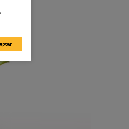
.
eptar