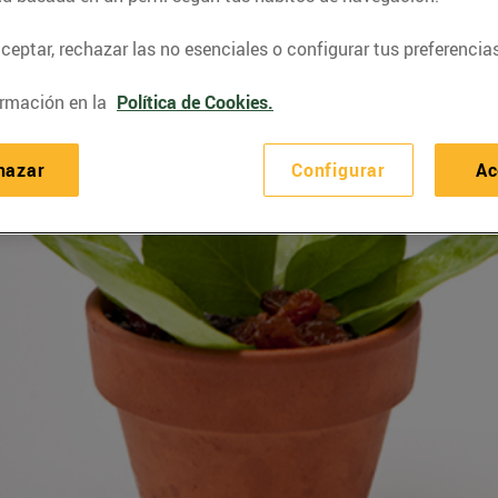
eptar, rechazar las no esenciales o configurar tus preferencias
rmación en la
Política de Cookies.
hazar
Configurar
Ac