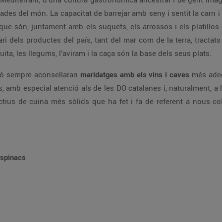
des del món. La capacitat de barrejar amb seny i sentit la carn i 
 que són, juntament amb els suquets, els arrossos i els platillos
ari dels productes del país, tant del mar com de la terra, tractat
fruita, les llegums, l’aviram i la caça són la base dels seus plats.
ació sempre aconsellaran
maridatges amb els vins i caves
més adeq
 amb especial atenció als de les DO catalanes i, naturalment, a
tius de cuina més sòlids que ha fet i fa de referent a nous co
espinacs