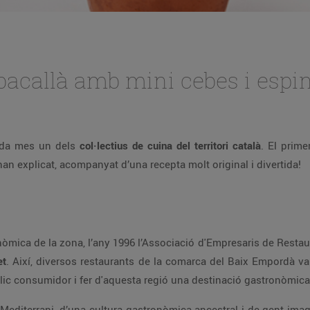
bacallà amb mini cebes i espi
ada mes un dels
col·lectius de cuina del territori català
. El prime
an explicat, acompanyat d’una recepta molt original i divertida!
nòmica de la zona, l’any 1996 l’Associació d'Empresaris de Resta
et
. Així, diversos restaurants de la comarca del Baix Empordà va
úblic consumidor i fer d'aquesta regió una destinació gastronòmica
Mediterrani, d’una cultura gastronòmica ancestral i de gent imag