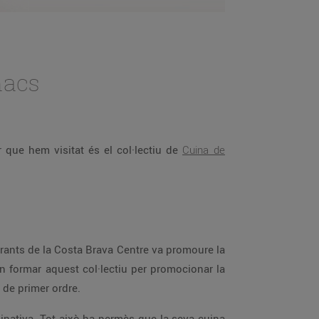
nacs
r que hem visitat és el col·lectiu de
Cuina de
urants de la Costa Brava Centre va promoure la
n formar aquest col·lectiu per promocionar la
 de primer ordre.
inativa. Tot això ha permès que la seva cuina