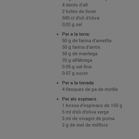
4 dents d’all
2 fulles de llorer
500 cl d’oli d’oliva
0,02 g sal
Per a la terra:
50 g de farina d’ametlla
50 g farina d’arròs
50 g de mantega
35 g alfàbrega
0.05 g sal fina
0.07 g sucre
Per a la torrada
4 llesques de pa de motlle
Per als espinacs
1 bossa d’espinacs de 150 g
5 ml d’oli d’oliva verge
5 ml de vinagre de poma
2 g de mel de milflors