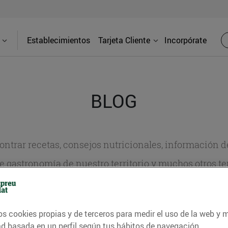
Establecimientos
Tarjeta Cliente
Incorpórate
BLOG
contrar recetas, consejos nutricionales, información 
e gastronomía de nuestro territorio y muchos otros t
ITAT
CONSELLS I HÀBITS SALUDABLES
ENERGIA
GASTRONOMI
os cookies propias y de terceros para medir el uso de la web y 
ad basada en un perfil según tus hábitos de navegación.