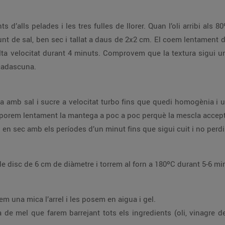
s d’alls pelades i les tres fulles de llorer. Quan l’oli arribi als 80
 punt de sal, ben sec i tallat a daus de 2x2 cm. El coem lentament 
ta velocitat durant 4 minuts. Comprovem que la textura sigui un
cadascuna.
ega amb sal i sucre a velocitat turbo fins que quedi homogènia i 
rporem lentament la mantega a poc a poc perquè la mescla accepti
 en sec amb els períodes d’un minut fins que sigui cuit i no per
de disc de 6 cm de diàmetre i torrem al forn a 180ºC durant 5-6 m
llem una mica l’arrel i les posem en aigua i gel.
de mel que farem barrejant tots els ingredients (oli, vinagre d