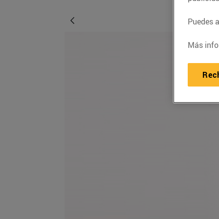
Puedes ac
Más info
Rec