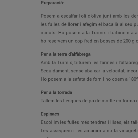
Preparació:
Posem a escalfar l’oli d’oliva junt amb les dent
les fulles de llorer i afegim el bacallà al seu
minuts. Ho posem a la Turmix i turbinem a al
ho reservem un cop fred en bosses de 200 g 
Per a la terra d’alfàbrega
Amb la Turmix, triturem les farines i l’alfàbr
Seguidament, sense abaixar la velocitat, inco
Ho posem a la safata de forn i ho coem a 180º
Per a la torrada
Tallem les llesques de pa de motlle en forma 
Espinacs
Escollim les fulles més tendres i llises, els ta
Les assequem i les amanim amb la vinagreta 