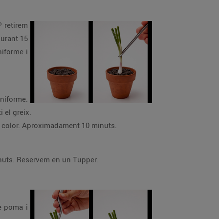
º retirem
durant 15
iforme i
uniforme.
 el greix.
di color. Aproximadament 10 minuts.
inuts. Reservem en un Tupper.
e poma i