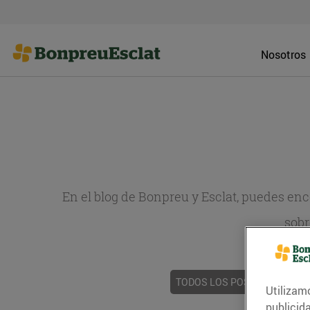
Nosotros
En el blog de Bonpreu y Esclat, puedes en
sobr
TODOS LOS POSTS
ACTUAL
Utilizam
publicid