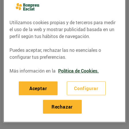
Utilizamos cookies propias y de terceros para medir
el uso de la web y mostrar publicidad basada en un
perfil según tus hábitos de navegación.
Puedes aceptar, rechazar las no esenciales o
configurar tus preferencias.
Más información en la
Política de Cookies.
GASTRONOMÍA Y TRADICIONES
Aceptar
Configurar
La nit més curta i
màgica de l’any
Rechazar
20/junio/2016