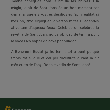
També coneguda com la
nit de les bruixes i la
màgia
, la nit de Sant Joan és un bon moment per
demanar que els vostres desitjos es facin realitat, si
més no, això expliquen diversos mites i llegendes
al voltant d’aquesta festa. Celebreu on celebreu la
revetlla de Sant Joan, no us oblideu de tenir a punt
la coca i les copes de cava per brindar!
A
Bonpreu i Esclat
ja ho tenim tot a punt perquè
trobis tot el que et cal per divertir-te durant la nit
més curta de l’any! Bona revetlla de Sant Joan!