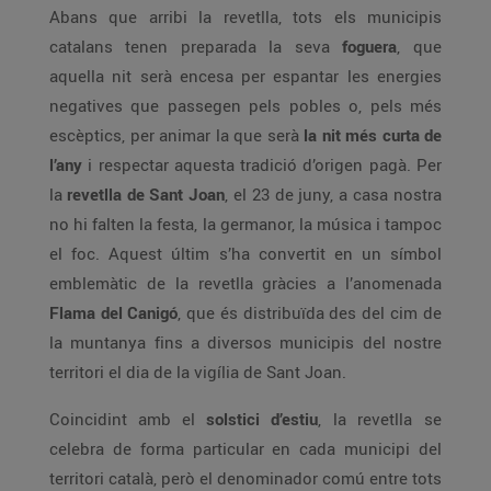
Abans que arribi la revetlla, tots els municipis
catalans tenen preparada la seva
foguera
, que
aquella nit serà encesa per espantar les energies
negatives que passegen pels pobles o, pels més
escèptics, per animar la que serà
la nit més curta de
l’any
i respectar aquesta tradició d’origen pagà. Per
la
revetlla de Sant Joan
, el 23 de juny, a casa nostra
no hi falten la festa, la germanor, la música i tampoc
el foc. Aquest últim s’ha convertit en un símbol
emblemàtic de la revetlla gràcies a l’anomenada
Flama del Canigó
, que és distribuïda des del cim de
la muntanya fins a diversos municipis del nostre
territori el dia de la vigília de Sant Joan.
Coincidint amb el
solstici d’estiu
, la revetlla se
celebra de forma particular en cada municipi del
territori català, però el denominador comú entre tots