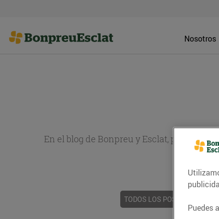
Nosotros
En el blog de Bonpreu y Esclat, puedes en
sobr
Utilizam
publicid
TODOS LOS POSTS
ACTUAL
Puedes ac