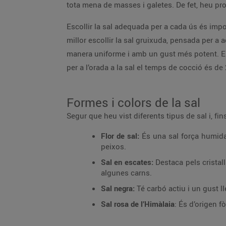
tota mena de masses i galetes. De fet, heu pr
Escollir la sal adequada per a cada ús és impor
millor escollir la sal gruixuda, pensada per a 
manera uniforme i amb un gust més potent. El
per a l’orada a la sal el temps de cocció és de
Formes i colors de la sal
Segur que heu vist diferents tipus de sal i, fin
Flor de sal:
És una sal força humida,
peixos.
Sal en escates:
Destaca pels cristal
algunes carns.
Sal negra:
Té carbó actiu i un gust l
Sal rosa de l’Himàlaia
: És d’origen f