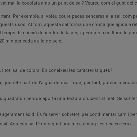
ovat mai la xocolata amb un punt de sal? Veureu com el gust del 
tant. Per exemple, si voleu coure peces senceres a la sal, com peix
aquests usos. Al forn, aquesta sal forma una crosta que ajuda a ret
 temps de cocció dependrà de la peça, però per a un llom de por
 20 min per cada quilo de peix.
s i tot, sal de colors. En coneixeu les característiques?
 que reté part de l’aigua de mar i que, per tant, potencia encar
ls quadrats i perquè aporta una textura cruixent al plat. Se sol fe
leugerament àcid. Es fa servir, sobretot, per condimentar carn i per
òssil. Aquesta sal té un regust una mica amarg i és rica en ferro.