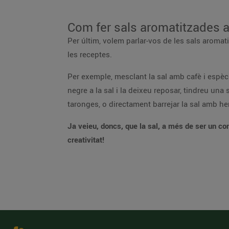
Com fer sals aromatitzades 
Per últim, volem parlar-vos de les sals aroma
les receptes.
Per exemple, mesclant la sal amb cafè i espè
negre a la sal i la deixeu reposar, tindreu un
taronges, o directament barrejar la sal amb herb
Ja veieu, doncs, que la sal, a més de ser un con
creativitat!