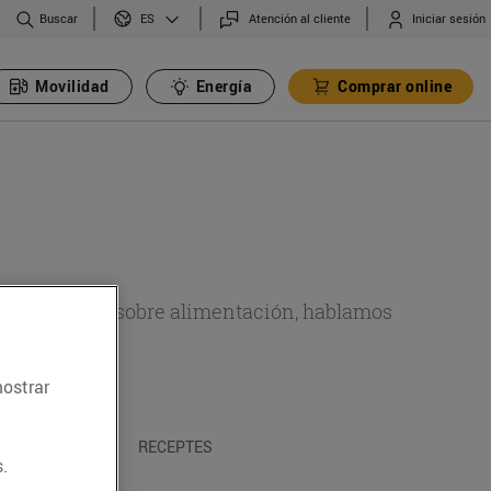
Buscar
Atención al cliente
Iniciar sesión
ES
Movilidad
Energía
Comprar online
de actualidad sobre alimentación, hablamos
emas.
mostrar
A I TRADICIONS
RECEPTES
.