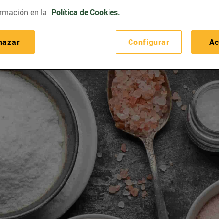
rmación en la
Política de Cookies.
hazar
Configurar
Ac