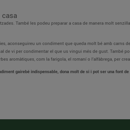
a casa
titzades. També les podeu preparar a casa de manera molt senzill
cies, aconseguireu un condiment que queda molt bé amb carns de 
a sal de vi per condimentar el que us vingui més de gust. També pod
es aromàtiques, com la farigola, el romaní o l’alfàbrega, per crear 
diment gairebé indispensable, dona molt de si i pot ser una font de c