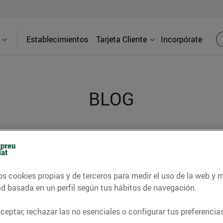
Establecimientos
Tarjeta Cliente
Incorpórate
BLOG
contrar recetas, consejos nutricionales, información 
e gastronomía de nuestro territorio y muchos otros t
os cookies propias y de terceros para medir el uso de la web y 
ad basada en un perfil según tus hábitos de navegación.
ITAT
CONSELLS I HÀBITS SALUDABLES
ENERGIA
GASTRONOMI
eptar, rechazar las no esenciales o configurar tus preferencias