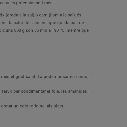
cacau es potencia molt més!
 (orada a la sal) o carn (llom a la sal), és
enir la calor de l’aliment, que queda cuit de
c d’uns 800 g són 35 min a 190 ºC, mentre que
a més el gust salat. La podeu posar en carns i
r servir per condimentar el foie, les amanides i
 donar un color original als plats.