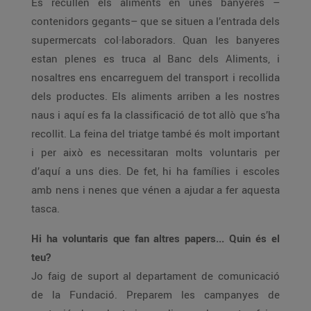
Es recullen els aliments en unes banyeres –
contenidors gegants– que se situen a l’entrada dels
supermercats col·laboradors. Quan les banyeres
estan plenes es truca al Banc dels Aliments, i
nosaltres ens encarreguem del transport i recollida
dels productes. Els aliments arriben a les nostres
naus i aquí es fa la classificació de tot allò que s’ha
recollit. La feina del triatge també és molt important
i per això es necessitaran molts voluntaris per
d’aquí a uns dies. De fet, hi ha famílies i escoles
amb nens i nenes que vénen a ajudar a fer aquesta
tasca.
Hi ha voluntaris que fan altres papers... Quin és el
teu?
Jo faig de suport al departament de comunicació
de la Fundació. Preparem les campanyes de