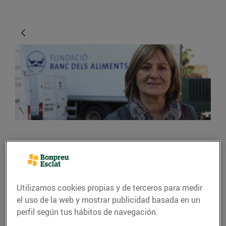
ACTUALIDAD
La solidaritat dels
ciutadans no té límits
Utilizamos cookies propias y de terceros para medir
el uso de la web y mostrar publicidad basada en un
10/noviembre/2015
perfil según tus hábitos de navegación.