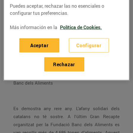
Puedes aceptar, rechazar las no esenciales o
configurar tus preferencias.
Más información en la
Política de Cookies.
Aceptar
Configurar
Rechazar
ENTREVISTA A CARME MARTÍNEZ, voluntària del
Banc dels Aliments
Es demostra any rere any. L’afany solidari dels
catalans no té sostre. A l’últim Gran Recapte
organitzat per la Fundació Banc dels Aliments es
van recollir més de 4.686 tones d’aliments. Aquest