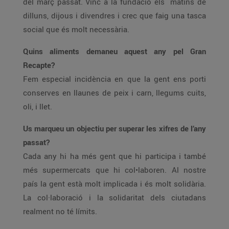
del març passat. Vinc a la fundació els matins de
dilluns, dijous i divendres i crec que faig una tasca
social que és molt necessària.
Quins aliments demaneu aquest any pel Gran
Recapte?
Fem especial incidència en que la gent ens porti
conserves en llaunes de peix i carn, llegums cuits,
oli, i llet.
Us marqueu un objectiu per superar les xifres de l’any
passat?
Cada any hi ha més gent que hi participa i també
més supermercats que hi col•laboren. Al nostre
país la gent està molt implicada i és molt solidària.
La col·laboració i la solidaritat dels ciutadans
realment no té límits.