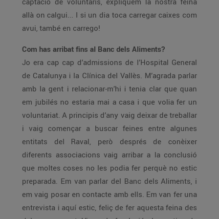
captació de voluntaris, expliquem la nostra feina
allà on calgui... I si un dia toca carregar caixes com
avui, també en carrego!
Com has arribat fins al Banc dels Aliments?
Jo era cap cap d’admissions de l’Hospital General
de Catalunya i la Clínica del Vallès. M’agrada parlar
amb la gent i relacionar-m’hi i tenia clar que quan
em jubilés no estaria mai a casa i que volia fer un
voluntariat. A principis d’any vaig deixar de treballar
i vaig començar a buscar feines entre algunes
entitats del Raval, però després de conèixer
diferents associacions vaig arribar a la conclusió
que moltes coses no les podia fer perquè no estic
preparada. Em van parlar del Banc dels Aliments, i
em vaig posar en contacte amb ells. Em van fer una
entrevista i aquí estic, feliç de fer aquesta feina des