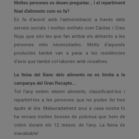
Moltes persones es deuen preguntar... i el repartiment
final d’aliments com es fa?
Es fa d’acord amb l’administració a través dels
serveis socials i moltes entitats com Càritas i Creu
Roja, que són les que fan arribar els aliments a les
persones més necessitades. Molts d’aquests
productes també van a parar a les residències
d’avis que també col·laboren amb nosaltres.
La feina del Banc dels aliments no es limita a la
campanya del Gran Recapte...
Tot l’any estem rebent aliments, classificant-los i
repartint-los a les persones que no poden fer tres
àpats al dia. Malauradament avui a casa nostra hi
ha encara moltes bosses de pobresa que hem de
cobrir durant els 12 mesos de l’any. La feina és
inacabable!