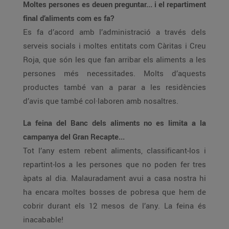
Moltes persones es deuen preguntar... i el repartiment
final d’aliments com es fa?
Es fa d’acord amb l’administració a través dels
serveis socials i moltes entitats com Càritas i Creu
Roja, que són les que fan arribar els aliments a les
persones més necessitades. Molts d’aquests
productes també van a parar a les residències
d’avis que també col·laboren amb nosaltres.
La feina del Banc dels aliments no es limita a la
campanya del Gran Recapte...
Tot l’any estem rebent aliments, classificant-los i
repartint-los a les persones que no poden fer tres
àpats al dia. Malauradament avui a casa nostra hi
ha encara moltes bosses de pobresa que hem de
cobrir durant els 12 mesos de l’any. La feina és
inacabable!