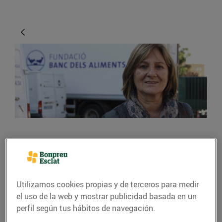
ACTUALIDAD
La solidaritat dels
ciutadans no té límits
Utilizamos cookies propias y de terceros para medir
el uso de la web y mostrar publicidad basada en un
10/noviembre/2015
perfil según tus hábitos de navegación.