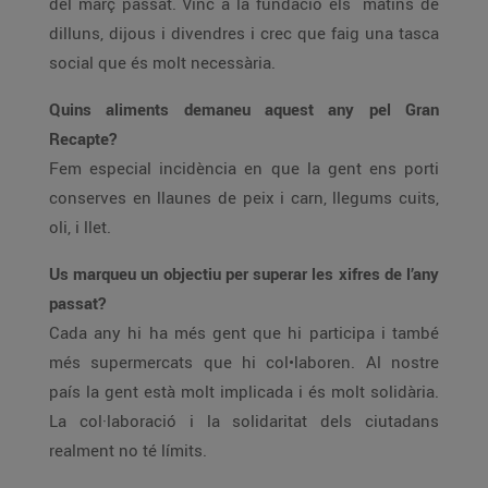
del març passat. Vinc a la fundació els matins de
dilluns, dijous i divendres i crec que faig una tasca
social que és molt necessària.
Quins aliments demaneu aquest any pel Gran
Recapte?
Fem especial incidència en que la gent ens porti
conserves en llaunes de peix i carn, llegums cuits,
oli, i llet.
Us marqueu un objectiu per superar les xifres de l’any
passat?
Cada any hi ha més gent que hi participa i també
més supermercats que hi col•laboren. Al nostre
país la gent està molt implicada i és molt solidària.
La col·laboració i la solidaritat dels ciutadans
realment no té límits.