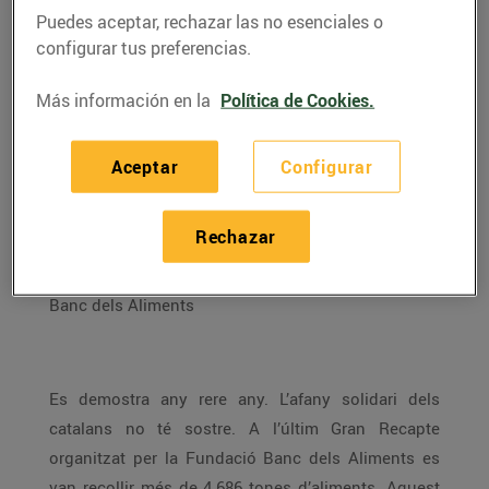
Puedes aceptar, rechazar las no esenciales o
configurar tus preferencias.
Más información en la
Política de Cookies.
Aceptar
Configurar
Rechazar
ENTREVISTA A CARME MARTÍNEZ, voluntària del
Banc dels Aliments
Es demostra any rere any. L’afany solidari dels
catalans no té sostre. A l’últim Gran Recapte
organitzat per la Fundació Banc dels Aliments es
van recollir més de 4.686 tones d’aliments. Aquest