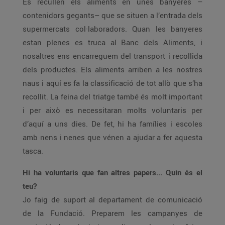
Es recullen els aliments en unes banyeres –
contenidors gegants– que se situen a l’entrada dels
supermercats col·laboradors. Quan les banyeres
estan plenes es truca al Banc dels Aliments, i
nosaltres ens encarreguem del transport i recollida
dels productes. Els aliments arriben a les nostres
naus i aquí es fa la classificació de tot allò que s’ha
recollit. La feina del triatge també és molt important
i per això es necessitaran molts voluntaris per
d’aquí a uns dies. De fet, hi ha famílies i escoles
amb nens i nenes que vénen a ajudar a fer aquesta
tasca.
Hi ha voluntaris que fan altres papers... Quin és el
teu?
Jo faig de suport al departament de comunicació
de la Fundació. Preparem les campanyes de