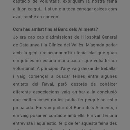
captació de voluntaris, expliquem la nostra feina
allà on calgui... I si un dia toca carregar caixes com
avui, també en carrego!
Com has arribat fins al Banc dels Aliments?
Jo era cap cap d’admissions de l’Hospital General
de Catalunya i la Clínica del Vallès. M’agrada parlar
amb la gent i relacionar-m’hi i tenia clar que quan
em jubilés no estaria mai a casa i que volia fer un
voluntariat. A principis d’any vaig deixar de treballar
i vaig començar a buscar feines entre algunes
entitats del Raval, però després de conèixer
diferents associacions vaig arribar a la conclusió
que moltes coses no les podia fer perquè no estic
preparada. Em van parlar del Banc dels Aliments, i
em vaig posar en contacte amb ells. Em van fer una
entrevista i aquí estic, feliç de fer aquesta feina des