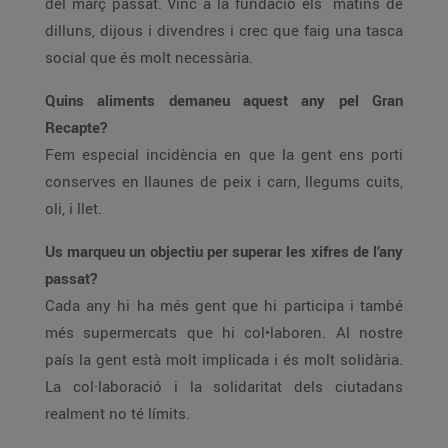
del març passat. Vinc a la fundació els matins de
dilluns, dijous i divendres i crec que faig una tasca
social que és molt necessària.
Quins aliments demaneu aquest any pel Gran
Recapte?
Fem especial incidència en que la gent ens porti
conserves en llaunes de peix i carn, llegums cuits,
oli, i llet.
Us marqueu un objectiu per superar les xifres de l’any
passat?
Cada any hi ha més gent que hi participa i també
més supermercats que hi col•laboren. Al nostre
país la gent està molt implicada i és molt solidària.
La col·laboració i la solidaritat dels ciutadans
realment no té límits.