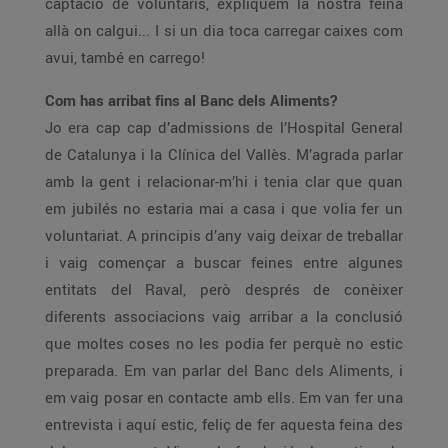
captació de voluntaris, expliquem la nostra feina
allà on calgui... I si un dia toca carregar caixes com
avui, també en carrego!
Com has arribat fins al Banc dels Aliments?
Jo era cap cap d’admissions de l’Hospital General
de Catalunya i la Clínica del Vallès. M’agrada parlar
amb la gent i relacionar-m’hi i tenia clar que quan
em jubilés no estaria mai a casa i que volia fer un
voluntariat. A principis d’any vaig deixar de treballar
i vaig començar a buscar feines entre algunes
entitats del Raval, però després de conèixer
diferents associacions vaig arribar a la conclusió
que moltes coses no les podia fer perquè no estic
preparada. Em van parlar del Banc dels Aliments, i
em vaig posar en contacte amb ells. Em van fer una
entrevista i aquí estic, feliç de fer aquesta feina des