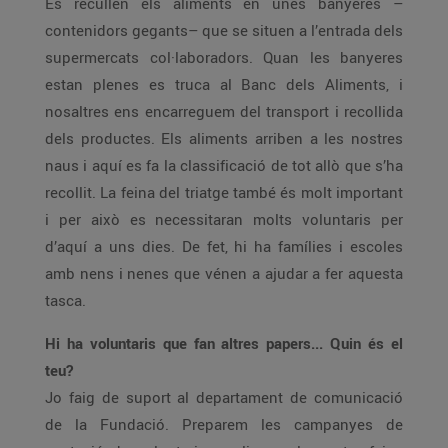
Es recullen els aliments en unes banyeres –
contenidors gegants– que se situen a l’entrada dels
supermercats col·laboradors. Quan les banyeres
estan plenes es truca al Banc dels Aliments, i
nosaltres ens encarreguem del transport i recollida
dels productes. Els aliments arriben a les nostres
naus i aquí es fa la classificació de tot allò que s’ha
recollit. La feina del triatge també és molt important
i per això es necessitaran molts voluntaris per
d’aquí a uns dies. De fet, hi ha famílies i escoles
amb nens i nenes que vénen a ajudar a fer aquesta
tasca.
Hi ha voluntaris que fan altres papers... Quin és el
teu?
Jo faig de suport al departament de comunicació
de la Fundació. Preparem les campanyes de