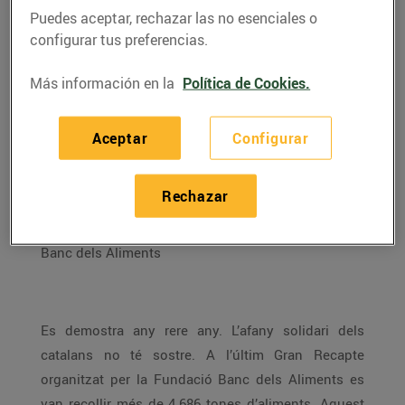
Puedes aceptar, rechazar las no esenciales o
configurar tus preferencias.
Más información en la
Política de Cookies.
Aceptar
Configurar
Rechazar
ENTREVISTA A CARME MARTÍNEZ, voluntària del
Banc dels Aliments
Es demostra any rere any. L’afany solidari dels
catalans no té sostre. A l’últim Gran Recapte
organitzat per la Fundació Banc dels Aliments es
van recollir més de 4.686 tones d’aliments. Aquest