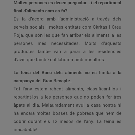
Moltes persones es deuen preguntar... i el repartiment
final d’aliments com es fa?
Es fa d’acord amb l’administració a través dels
serveis socials i moltes entitats com Càritas i Creu
Roja, que són les que fan arribar els aliments a les
persones més necessitades. Molts d’aquests
productes també van a parar a les residències
d’avis que també col·laboren amb nosaltres.
La feina del Banc dels aliments no es limita a la
campanya del Gran Recapte...
Tot l’any estem rebent aliments, classificant-los i
repartint-los a les persones que no poden fer tres
àpats al dia. Malauradament avui a casa nostra hi
ha encara moltes bosses de pobresa que hem de
cobrir durant els 12 mesos de l’any. La feina és
inacabable!