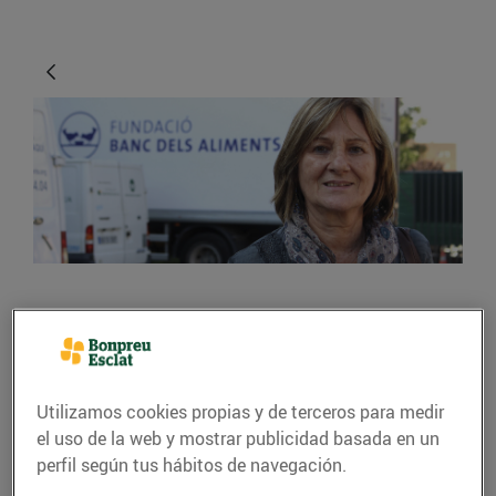
ACTUALIDAD
La solidaritat dels
ciutadans no té límits
Utilizamos cookies propias y de terceros para medir
el uso de la web y mostrar publicidad basada en un
10/noviembre/2015
perfil según tus hábitos de navegación.