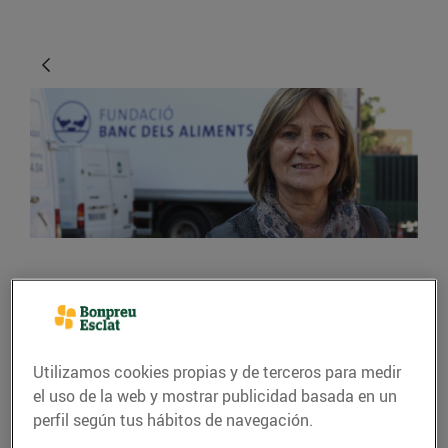
ACTUALIDAD
La solidaritat dels
ciutadans no té límits
Utilizamos cookies propias y de terceros para medir
el uso de la web y mostrar publicidad basada en un
10/noviembre/2015
perfil según tus hábitos de navegación.