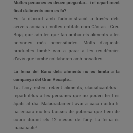
Moltes persones es deuen preguntar... i el repartiment
final d’aliments com es fa?
Es fa d’acord amb l’administració a través dels
serveis socials i moltes entitats com Càritas i Creu
Roja, que són les que fan arribar els aliments a les
persones més necessitades. Molts d’aquests
productes també van a parar a les residències
d’avis que també col·laboren amb nosaltres.
La feina del Banc dels aliments no es limita a la
campanya del Gran Recapte...
Tot l’any estem rebent aliments, classificant-los i
repartint-los a les persones que no poden fer tres
àpats al dia. Malauradament avui a casa nostra hi
ha encara moltes bosses de pobresa que hem de
cobrir durant els 12 mesos de l’any. La feina és
inacabable!