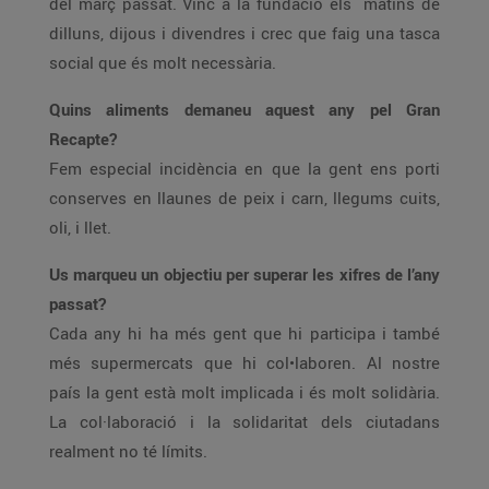
del març passat. Vinc a la fundació els matins de
dilluns, dijous i divendres i crec que faig una tasca
social que és molt necessària.
Quins aliments demaneu aquest any pel Gran
Recapte?
Fem especial incidència en que la gent ens porti
conserves en llaunes de peix i carn, llegums cuits,
oli, i llet.
Us marqueu un objectiu per superar les xifres de l’any
passat?
Cada any hi ha més gent que hi participa i també
més supermercats que hi col•laboren. Al nostre
país la gent està molt implicada i és molt solidària.
La col·laboració i la solidaritat dels ciutadans
realment no té límits.