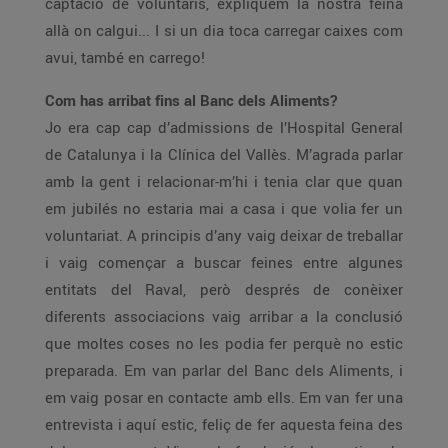
captació de voluntaris, expliquem la nostra feina
allà on calgui... I si un dia toca carregar caixes com
avui, també en carrego!
Com has arribat fins al Banc dels Aliments?
Jo era cap cap d’admissions de l’Hospital General
de Catalunya i la Clínica del Vallès. M’agrada parlar
amb la gent i relacionar-m’hi i tenia clar que quan
em jubilés no estaria mai a casa i que volia fer un
voluntariat. A principis d’any vaig deixar de treballar
i vaig començar a buscar feines entre algunes
entitats del Raval, però després de conèixer
diferents associacions vaig arribar a la conclusió
que moltes coses no les podia fer perquè no estic
preparada. Em van parlar del Banc dels Aliments, i
em vaig posar en contacte amb ells. Em van fer una
entrevista i aquí estic, feliç de fer aquesta feina des