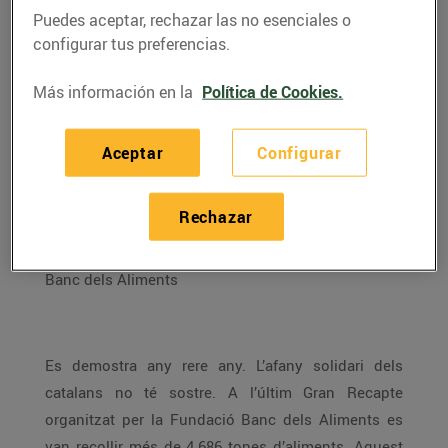
Puedes aceptar, rechazar las no esenciales o
configurar tus preferencias.
Más información en la
Política de Cookies.
Aceptar
Configurar
Rechazar
ENTREVISTA A CARME MARTÍNEZ, voluntària del
Banc dels Aliments
Es demostra any rere any. L’afany solidari dels
catalans no té sostre. A l’últim Gran Recapte
organitzat per la Fundació Banc dels Aliments es
van recollir més de 4.686 tones d’aliments. Aquest