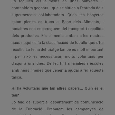
Es recullen els aliments en unes banyeres –
contenidors gegants– que se situen a l’entrada dels
supermercats col·laboradors. Quan les banyeres
estan plenes es truca al Banc dels Aliments, i
nosaltres ens encarreguem del transport i recollida
dels productes. Els aliments arriben a les nostres
naus i aquí es fa la classificació de tot allò que s’ha
recollit. La feina del triatge també és molt important
i per això es necessitaran molts voluntaris per
d’aquí a uns dies. De fet, hi ha famílies i escoles
amb nens i nenes que vénen a ajudar a fer aquesta
tasca.
Hi ha voluntaris que fan altres papers... Quin és el
teu?
Jo faig de suport al departament de comunicació
de la Fundació. Preparem les campanyes de