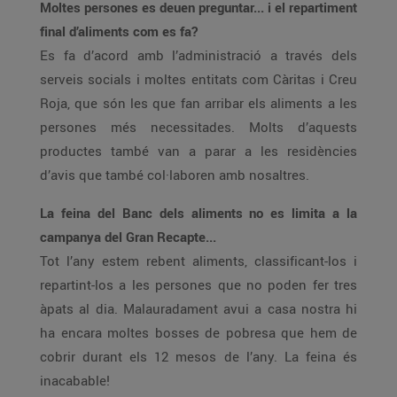
Moltes persones es deuen preguntar... i el repartiment
final d’aliments com es fa?
Es fa d’acord amb l’administració a través dels
serveis socials i moltes entitats com Càritas i Creu
Roja, que són les que fan arribar els aliments a les
persones més necessitades. Molts d’aquests
productes també van a parar a les residències
d’avis que també col·laboren amb nosaltres.
La feina del Banc dels aliments no es limita a la
campanya del Gran Recapte...
Tot l’any estem rebent aliments, classificant-los i
repartint-los a les persones que no poden fer tres
àpats al dia. Malauradament avui a casa nostra hi
ha encara moltes bosses de pobresa que hem de
cobrir durant els 12 mesos de l’any. La feina és
inacabable!