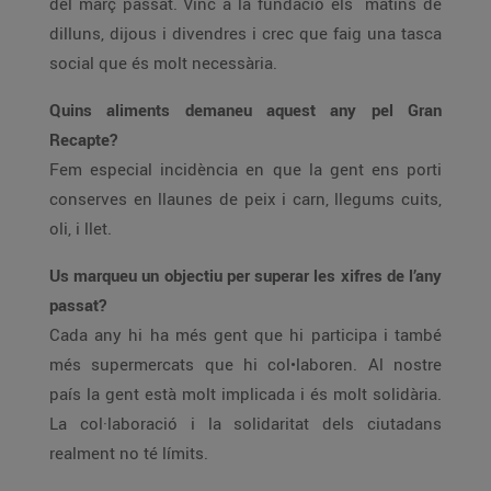
del març passat. Vinc a la fundació els matins de
dilluns, dijous i divendres i crec que faig una tasca
social que és molt necessària.
Quins aliments demaneu aquest any pel Gran
Recapte?
Fem especial incidència en que la gent ens porti
conserves en llaunes de peix i carn, llegums cuits,
oli, i llet.
Us marqueu un objectiu per superar les xifres de l’any
passat?
Cada any hi ha més gent que hi participa i també
més supermercats que hi col•laboren. Al nostre
país la gent està molt implicada i és molt solidària.
La col·laboració i la solidaritat dels ciutadans
realment no té límits.