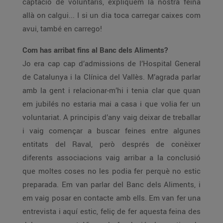
captació de voluntaris, expliquem la nostra feina
allà on calgui... I si un dia toca carregar caixes com
avui, també en carrego!
Com has arribat fins al Banc dels Aliments?
Jo era cap cap d’admissions de l’Hospital General
de Catalunya i la Clínica del Vallès. M’agrada parlar
amb la gent i relacionar-m’hi i tenia clar que quan
em jubilés no estaria mai a casa i que volia fer un
voluntariat. A principis d’any vaig deixar de treballar
i vaig començar a buscar feines entre algunes
entitats del Raval, però després de conèixer
diferents associacions vaig arribar a la conclusió
que moltes coses no les podia fer perquè no estic
preparada. Em van parlar del Banc dels Aliments, i
em vaig posar en contacte amb ells. Em van fer una
entrevista i aquí estic, feliç de fer aquesta feina des