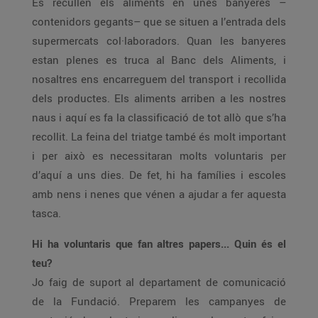
Es recullen els aliments en unes banyeres –
contenidors gegants– que se situen a l’entrada dels
supermercats col·laboradors. Quan les banyeres
estan plenes es truca al Banc dels Aliments, i
nosaltres ens encarreguem del transport i recollida
dels productes. Els aliments arriben a les nostres
naus i aquí es fa la classificació de tot allò que s’ha
recollit. La feina del triatge també és molt important
i per això es necessitaran molts voluntaris per
d’aquí a uns dies. De fet, hi ha famílies i escoles
amb nens i nenes que vénen a ajudar a fer aquesta
tasca.
Hi ha voluntaris que fan altres papers... Quin és el
teu?
Jo faig de suport al departament de comunicació
de la Fundació. Preparem les campanyes de