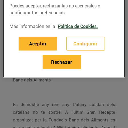
Puedes aceptar, rechazar las no esenciales o
configurar tus preferencias.
Más información en la
Política de Cookies.
Aceptar
Configurar
Rechazar
ENTREVISTA A CARME MARTÍNEZ, voluntària del
Banc dels Aliments
Es demostra any rere any. L’afany solidari dels
catalans no té sostre. A l’últim Gran Recapte
organitzat per la Fundació Banc dels Aliments es
van recollir més de 4.686 tones d’aliments. Aquest