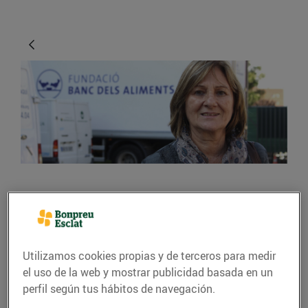
ACTUALIDAD
La solidaritat dels
ciutadans no té límits
Utilizamos cookies propias y de terceros para medir
el uso de la web y mostrar publicidad basada en un
10/noviembre/2015
perfil según tus hábitos de navegación.