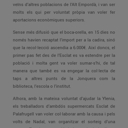
veïns d’altres poblacions de l’Alt Empordà, i van ser
molts els qui per voluntat pròpia van voler fer
aportacions econòmiques superiors.
Sense més difusió que el boca-orella, en 15 dies no
només havien recaptat l’import per a la cadira, sinó
que la recol·lecció ascendia a 6.000€. Així doncs, el
primer pas fet des de l’Esclat es va estendre per la
població i molta gent va voler sumar-s’hi, de tal
manera que també es va engegar la col·lecta de
taps a altres punts de la Jonquera com la
biblioteca, l’escola o l’institut.
Alhora, amb la mateixa voluntat d’ajudar la Ylenia,
els treballadors d’ambdós supermercats Esclat de
Palafrugell van voler col·laborar amb la causa i pels
volts de Nadal, van organitzar el sorteig d’una