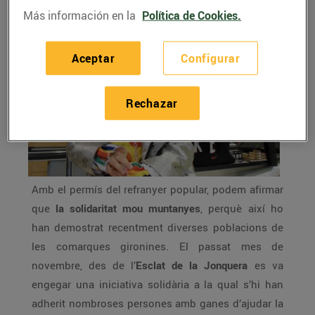
Más información en la
Política de Cookies.
Aceptar
Configurar
Rechazar
Amb el permís del refranyer popular, podem afirmar
que
la solidaritat mou muntanyes
, perquè així ho
han demostrat recentment diverses poblacions de
les comarques gironines. El passat mes de
novembre, des de l’
Esclat de la Jonquera
es va
engegar una iniciativa solidària a la qual s’hi han
adherit nombroses persones amb ganes d’ajudar la