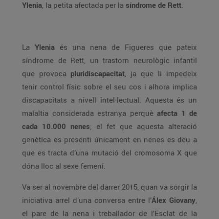
Ylenia
, la petita afectada per la
síndrome de Rett
.
La
Ylenia
és una nena de Figueres que pateix
síndrome de Rett, un trastorn neurològic infantil
que provoca
pluridiscapacitat
, ja que li impedeix
tenir control físic sobre el seu cos i alhora implica
discapacitats a nivell intel·lectual. Aquesta és un
malaltia considerada estranya perquè
afecta 1 de
cada 10.000 nenes
; el fet que aquesta alteració
genètica es presenti únicament en nenes es deu a
que es tracta d’una mutació del cromosoma X que
dóna lloc al sexe femení.
Va ser al novembre del darrer 2015, quan va sorgir la
iniciativa arrel d’una conversa entre l’
Álex Giovany
,
el pare de la nena i treballador de l’Esclat de la