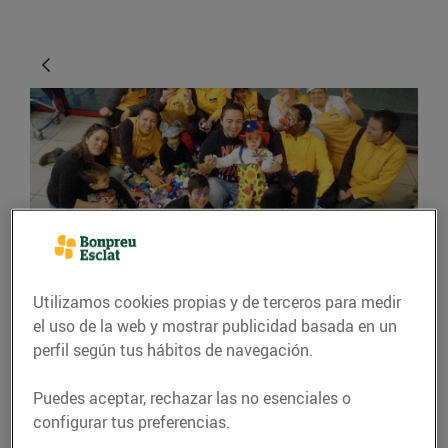
ACTUALIDAD
Utilizamos cookies propias y de terceros para medir
La solidaritat mou
el uso de la web y mostrar publicidad basada en un
perfil según tus hábitos de navegación.
muntanyes
Puedes aceptar, rechazar las no esenciales o
08/abril/2016
configurar tus preferencias.