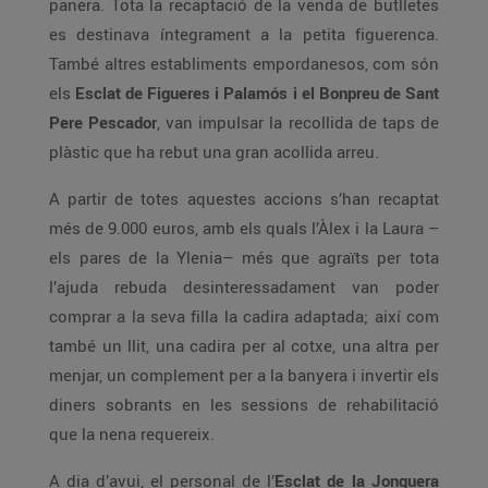
panera. Tota la recaptació de la venda de butlletes
es destinava íntegrament a la petita figuerenca.
També altres establiments empordanesos, com són
els
Esclat de Figueres i Palamós i el Bonpreu de Sant
Pere Pescador
, van impulsar la recollida de taps de
plàstic que ha rebut una gran acollida arreu.
A partir de totes aquestes accions s’han recaptat
més de 9.000 euros, amb els quals l’Àlex i la Laura –
els pares de la Ylenia– més que agraïts per tota
l’ajuda rebuda desinteressadament van poder
comprar a la seva filla la cadira adaptada; així com
també un llit, una cadira per al cotxe, una altra per
menjar, un complement per a la banyera i invertir els
diners sobrants en les sessions de rehabilitació
que la nena requereix.
A dia d’avui, el personal de l’
Esclat de la Jonquera