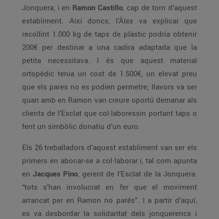
Jonquera, i en
Ramon Castillo
, cap de torn d’aquest
establiment. Així doncs, l’Àlex va explicar que
recollint 1.000 kg de taps de plàstic podria obtenir
200€ per destinar a una cadira adaptada que la
petita necessitava. I és que aquest material
ortopèdic tenia un cost de 1.500€, un elevat preu
que els pares no es podien permetre; llavors va ser
quan amb en Ramon van creure oportú demanar als
clients de l’Esclat que col·laboressin portant taps o
fent un simbòlic donatiu d’un euro.
Els 26 treballadors d’aquest establiment van ser els
primers en abocar-se a col·laborar i, tal com apunta
en
Jacques Pino
, gerent de l’Esclat de la Jonquera:
“tots s’han involucrat en fer que el moviment
arrancat per en Ramon no parés”. I a partir d’aquí,
es va desbordar la solidaritat dels jonquerencs i