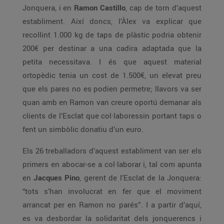
Jonquera, i en
Ramon Castillo
, cap de torn d’aquest
establiment. Així doncs, l’Àlex va explicar que
recollint 1.000 kg de taps de plàstic podria obtenir
200€ per destinar a una cadira adaptada que la
petita necessitava. I és que aquest material
ortopèdic tenia un cost de 1.500€, un elevat preu
que els pares no es podien permetre; llavors va ser
quan amb en Ramon van creure oportú demanar als
clients de l’Esclat que col·laboressin portant taps o
fent un simbòlic donatiu d’un euro.
Els 26 treballadors d’aquest establiment van ser els
primers en abocar-se a col·laborar i, tal com apunta
en
Jacques Pino
, gerent de l’Esclat de la Jonquera:
“tots s’han involucrat en fer que el moviment
arrancat per en Ramon no parés”. I a partir d’aquí,
es va desbordar la solidaritat dels jonquerencs i