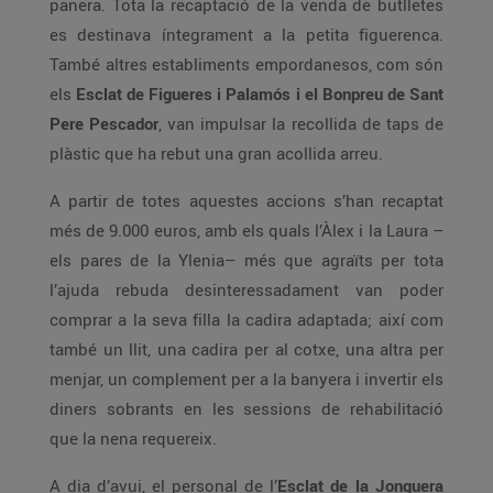
panera. Tota la recaptació de la venda de butlletes
es destinava íntegrament a la petita figuerenca.
També altres establiments empordanesos, com són
els
Esclat de Figueres i Palamós i el Bonpreu de Sant
Pere Pescador
, van impulsar la recollida de taps de
plàstic que ha rebut una gran acollida arreu.
A partir de totes aquestes accions s’han recaptat
més de 9.000 euros, amb els quals l’Àlex i la Laura –
els pares de la Ylenia– més que agraïts per tota
l’ajuda rebuda desinteressadament van poder
comprar a la seva filla la cadira adaptada; així com
també un llit, una cadira per al cotxe, una altra per
menjar, un complement per a la banyera i invertir els
diners sobrants en les sessions de rehabilitació
que la nena requereix.
A dia d’avui, el personal de l’
Esclat de la Jonquera