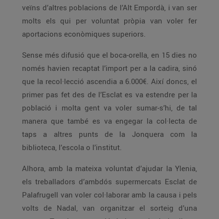
veïns d’altres poblacions de l’Alt Empordà, i van ser
molts els qui per voluntat pròpia van voler fer
aportacions econòmiques superiors.
Sense més difusió que el boca-orella, en 15 dies no
només havien recaptat l’import per a la cadira, sinó
que la recol·lecció ascendia a 6.000€. Així doncs, el
primer pas fet des de l’Esclat es va estendre per la
població i molta gent va voler sumar-s’hi, de tal
manera que també es va engegar la col·lecta de
taps a altres punts de la Jonquera com la
biblioteca, l’escola o l’institut.
Alhora, amb la mateixa voluntat d’ajudar la Ylenia,
els treballadors d’ambdós supermercats Esclat de
Palafrugell van voler col·laborar amb la causa i pels
volts de Nadal, van organitzar el sorteig d’una