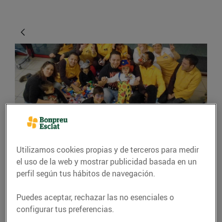
ACTUALIDAD
Utilizamos cookies propias y de terceros para medir
La solidaritat mou
el uso de la web y mostrar publicidad basada en un
perfil según tus hábitos de navegación.
muntanyes
Puedes aceptar, rechazar las no esenciales o
08/abril/2016
configurar tus preferencias.