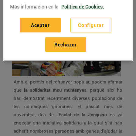
Más información en la
Política de Cookies.
Aceptar
Configurar
Rechazar
Amb el permís del refranyer popular, podem afirmar
que
la solidaritat mou muntanyes
, perquè així ho
han demostrat recentment diverses poblacions de
les comarques gironines. El passat mes de
novembre, des de l’
Esclat de la Jonquera
es va
engegar una iniciativa solidària a la qual s’hi han
adherit nombroses persones amb ganes d’ajudar la