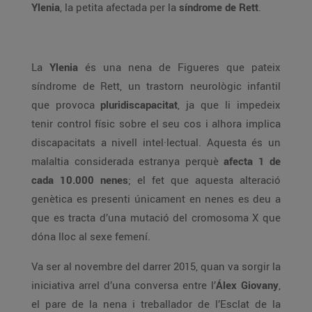
Ylenia
, la petita afectada per la
síndrome de Rett
.
La
Ylenia
és una nena de Figueres que pateix
síndrome de Rett, un trastorn neurològic infantil
que provoca
pluridiscapacitat
, ja que li impedeix
tenir control físic sobre el seu cos i alhora implica
discapacitats a nivell intel·lectual. Aquesta és un
malaltia considerada estranya perquè
afecta 1 de
cada 10.000 nenes
; el fet que aquesta alteració
genètica es presenti únicament en nenes es deu a
que es tracta d’una mutació del cromosoma X que
dóna lloc al sexe femení.
Va ser al novembre del darrer 2015, quan va sorgir la
iniciativa arrel d’una conversa entre l’
Álex Giovany
,
el pare de la nena i treballador de l’Esclat de la