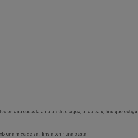
baix, fins que estiguin tendres. Retira-les del foc, deixa-les refredar
Pela els alls i pica’ls en un morter amb una mica de sal, fins a tenir una pasta.