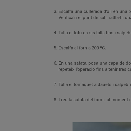
Escalfa una cullerada d’oli en una paella i ofega-hi l’all picat, 30 s. Afegeix-hi els e
Escalfa el forn a 200 ºC.
En una safata, posa una capa de dos talls fins de tofu i cobreix-los amb una capa de crema d’e
Talla el tomàquet a dauets i salpebri’