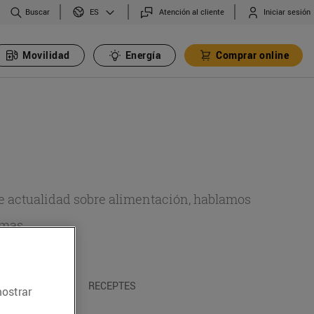
Buscar
Atención al cliente
Iniciar sesión
ES
Movilidad
Energía
Comprar online
de actualidad sobre alimentación, hablamos
emas.
A I TRADICIONS
RECEPTES
mostrar