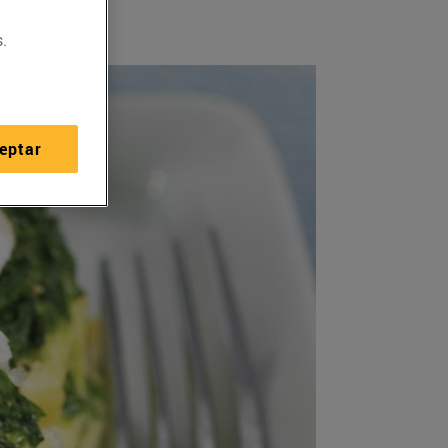
.
eptar