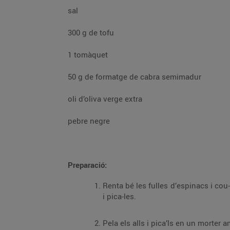
sal
300 g de tofu
1 tomàquet
50 g de formatge de cabra semimadur
oli d’oliva verge extra
pebre negre
Preparació:
Renta bé les fulles d’espinacs i cou-les en una cassola amb un dit d’aigua, a foc 
i pica-les.