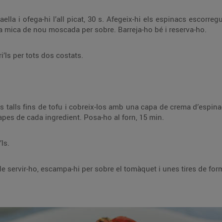
spinacs escorreguts, remena-ho i afegeix-hi la crema de civada.
Verifica’n el punt de sal i ratlla-hi una mica de nou moscada per sobre. Barreja-ho bé i reserva-ho.
Talla el tofu en sis talls fins i salpebri’ls per tots dos costats.
spinacs. A sobre, col·loca-hi dos talls més de tofu i
repeteix l’operació fins a tenir tres capes de cada ingredient. Posa-ho al forn, 15 min.
ls.
Treu la safata del forn i, al moment de servir-ho, escampa-hi per sobre el tomàquet 