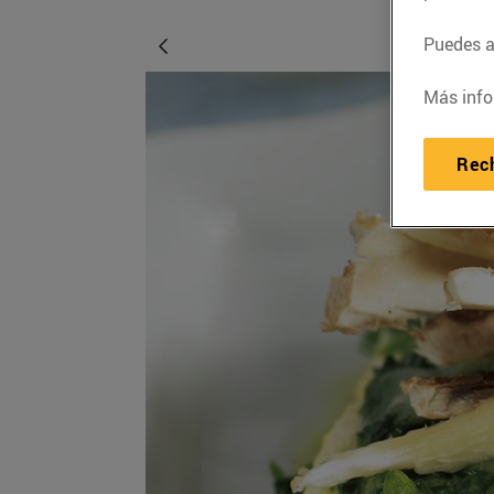
Puedes ac
Más info
Rec