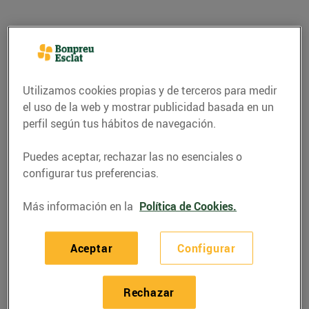
Utilizamos cookies propias y de terceros para medir
el uso de la web y mostrar publicidad basada en un
perfil según tus hábitos de navegación.
Puedes aceptar, rechazar las no esenciales o
configurar tus preferencias.
CONSEJOS Y HÁBITOS SALUDABLES
Más información en la
Política de Cookies.
Les 3 diferències entre
la data de caducitat i la
Aceptar
Configurar
de consum preferent
Rechazar
18/noviembre/2015