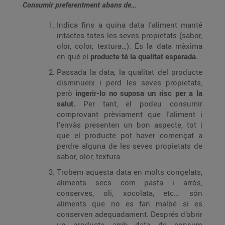
Consumir preferentment abans de…
Indica fins a quina data l’aliment manté
intactes totes les seves propietats (sabor,
olor, color, textura…). És la data màxima
en què el
producte té la qualitat esperada.
Passada la data, la qualitat del producte
disminueix i perd les seves propietats,
però
ingerir-lo no suposa un risc per a la
salut.
Per tant, el podeu consumir
comprovant prèviament que l'aliment i
l’envàs presenten un bon aspecte, tot i
que el producte pot haver començat a
perdre alguna de les seves propietats de
sabor, olor, textura…
Trobem aquesta data en molts congelats,
aliments secs com pasta i arròs,
conserves, oli, xocolata, etc... són
aliments que no es fan malbé si es
conserven adequadament. Després d’obrir
un producte amb data de consum