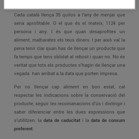
Cada català llença 35 quilos a l’any de menjar que
seria aprofitable. O el que és el mateix, 112€ per
persona i any. I és que quan desaprofites un
aliment, malbarates els teus diners. I per això val la
pena tenir clar quan has de llençar un producte que
fa temps que tens oblidat al rebost i quan no. No és
veritat que tots els productes s’hagin de llençar una
vegada han arribat a la data que porten impresa.
Per no llençar cap aliment en bon estat, cal
respectar les indicacions sobre la conservació del
producte, seguir les recomanacions d’ús i distingir i
saber diferenciar entre les dues expressions que
s’utilitzen: la
data de caducitat
i la
data de consum
preferent
.