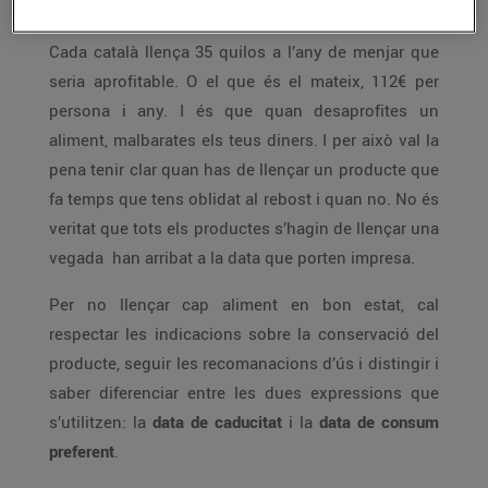
Cada català llença 35 quilos a l’any de menjar que
seria aprofitable. O el que és el mateix, 112€ per
persona i any. I és que quan desaprofites un
aliment, malbarates els teus diners. I per això val la
pena tenir clar quan has de llençar un producte que
fa temps que tens oblidat al rebost i quan no. No és
veritat que tots els productes s’hagin de llençar una
vegada han arribat a la data que porten impresa.
Per no llençar cap aliment en bon estat, cal
respectar les indicacions sobre la conservació del
producte, seguir les recomanacions d’ús i distingir i
saber diferenciar entre les dues expressions que
s’utilitzen: la
data de caducitat
i la
data de consum
preferent
.