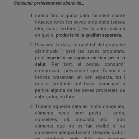
Consumir preferentment abans de…
Indica fins a quina data l’aliment manté
intactes totes les seves propietats (sabor,
olor, color, textura…). És la data màxima
en què el
producte té la qualitat esperada.
Passada la data, la qualitat del producte
disminueix i perd les seves propietats,
però
ingerir-lo no suposa un risc per a la
salut.
Per tant, el podeu consumir
comprovant prèviament que l'aliment i
l’envàs presenten un bon aspecte, tot i
que el producte pot haver començat a
perdre alguna de les seves propietats de
sabor, olor, textura…
Trobem aquesta data en molts congelats,
aliments secs com pasta i arròs,
conserves, oli, xocolata, etc... són
aliments que no es fan malbé si es
conserven adequadament. Després d’obrir
un producte amb data de consum