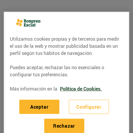
Utilizamos cookies propias y de terceros para medir
el uso de la web y mostrar publicidad basada en un
perfil según tus hábitos de navegación.
Puedes aceptar, rechazar las no esenciales o
configurar tus preferencias.
CONSEJOS Y HÁBITOS SALUDABLES
Más información en la
Política de Cookies.
Les 3 diferències entre
la data de caducitat i la
Aceptar
Configurar
de consum preferent
Rechazar
18/noviembre/2015