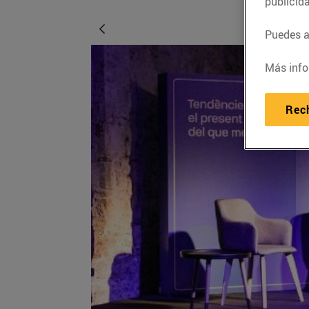
publicid
Puedes ac
Más info
Rec