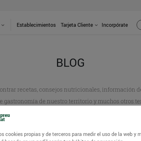
Establecimientos
Tarjeta Cliente
Incorpórate
BLOG
contrar recetas, consejos nutricionales, información 
e gastronomía de nuestro territorio y muchos otros t
ITAT
CONSELLS I HÀBITS SALUDABLES
ENERGIA
GASTRONOMI
os cookies propias y de terceros para medir el uso de la web y 