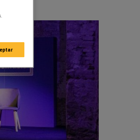
.
eptar