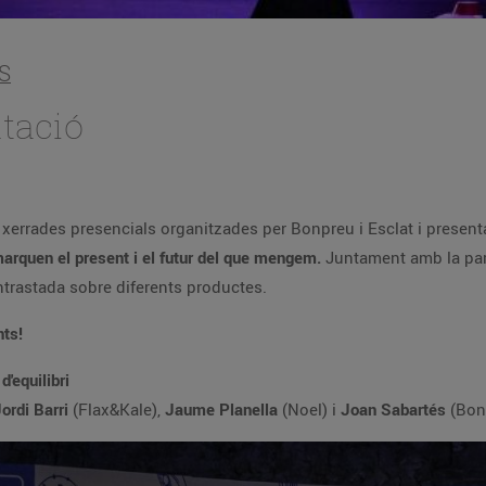
S
ntació
 xerrades presencials organitzades per Bonpreu i Esclat i presenta
arquen el present i el futur del que mengem.
Juntament amb la part
ontrastada sobre diferents productes.
nts!
'equilibri
ordi Barri
(Flax&Kale),
Jaume Planella
(Noel) i
Joan Sabartés
(Bon