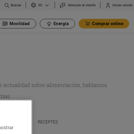
Buscar
Atención al cliente
Iniciar sesión
ES
Movilidad
Energía
Comprar online
de actualidad sobre alimentación, hablamos
emas.
A I TRADICIONS
RECEPTES
mostrar