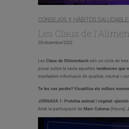
CONSEJOS Y HÁBITOS SALUDABLE
Les Claus de l'Alime
29/diciembre/2022
Les
Claus de l'Alimentació
són un cicle de tres
posar sobre la taula aquelles t
endències que m
traslladem informació de qualitat, neutral i c
Te les vas perdre? Visualitza els millors mome
JORNADA 1: Proteïna animal i vegetal: qüestió d
Amb la participació de
Marc Coloma
(Heura),
J