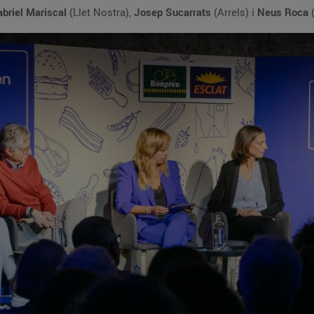
briel Mariscal
(Llet Nostra),
Josep Sucarrats
(Arrels) i
Neus Roca
(