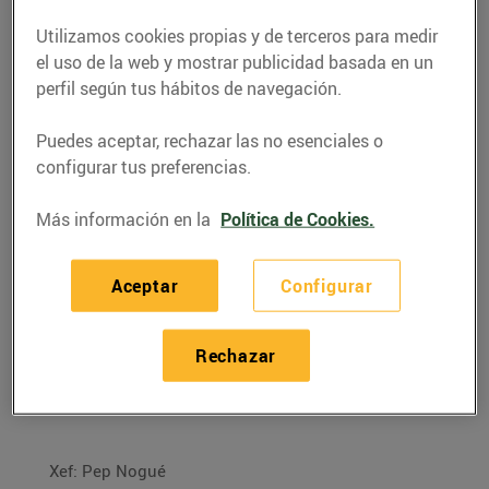
Utilizamos cookies propias y de terceros para medir
el uso de la web y mostrar publicidad basada en un
perfil según tus hábitos de navegación.
Puedes aceptar, rechazar las no esenciales o
configurar tus preferencias.
Más información en la
Política de Cookies.
Aceptar
Configurar
RECETAS
Rechazar
Llamàntol glacejat
01/diciembre/2015
Xef: Pep Nogué