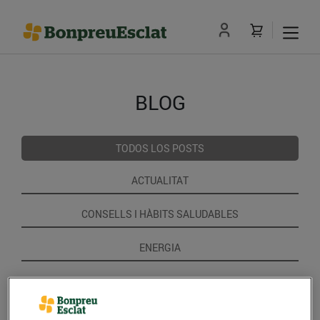
BLOG
TODOS LOS POSTS
ACTUALITAT
CONSELLS I HÀBITS SALUDABLES
ENERGIA
GASTRONOMIA I TRADICIONS
RECEPTES