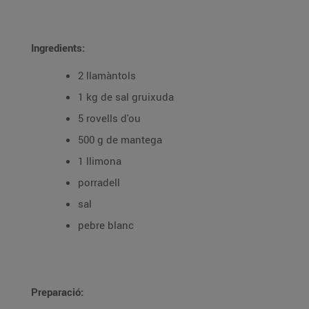
Ingredients:
2 llamàntols
1 kg de sal gruixuda
5 rovells d'ou
500 g de mantega
1 llimona
porradell
sal
pebre blanc
Preparació: