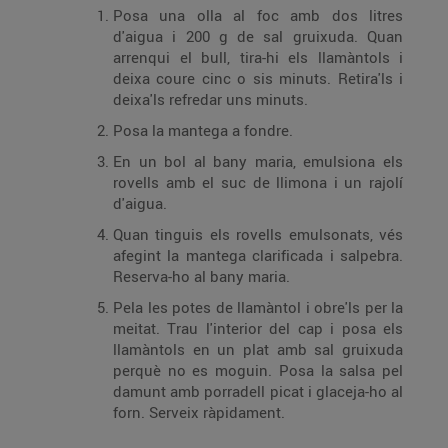
Posa una olla al foc amb dos litres
d'aigua i 200 g de sal gruixuda. Quan
arrenqui el bull, tira-hi els llamàntols i
deixa coure cinc o sis minuts. Retira'ls i
deixa'ls refredar uns minuts.
Posa la mantega a fondre.
En un bol al bany maria, emulsiona els
rovells amb el suc de llimona i un rajolí
d'aigua.
Quan tinguis els rovells emulsonats, vés
afegint la mantega clarificada i salpebra.
Reserva-ho al bany maria.
Pela les potes de llamàntol i obre'ls per la
meitat. Trau l'interior del cap i posa els
llamàntols en un plat amb sal gruixuda
perquè no es moguin. Posa la salsa pel
damunt amb porradell picat i glaceja-ho al
forn. Serveix ràpidament.