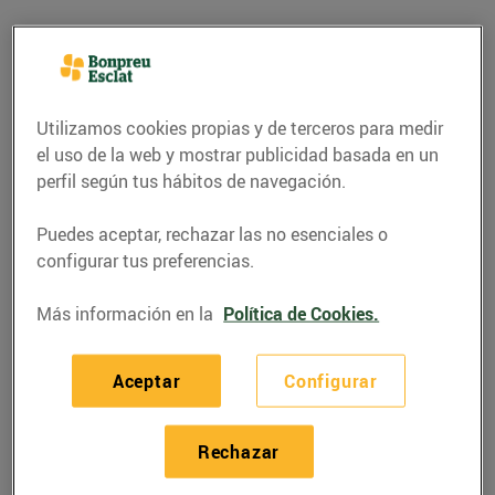
Utilizamos cookies propias y de terceros para medir
el uso de la web y mostrar publicidad basada en un
perfil según tus hábitos de navegación.
Puedes aceptar, rechazar las no esenciales o
configurar tus preferencias.
Más información en la
Política de Cookies.
RECETAS
Llata de vedella amb
Aceptar
Configurar
bolets
29/noviembre/2023
Rechazar