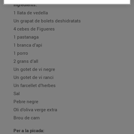
Ingredients:
1 llata de vedella
Un grapat de bolets deshidratats
4 cebes de Figueres
1 pastanaga
1 branca d’api
1 porro
2 grans d’all
Un gotet de vi negre
Un gotet de vi ranci
Un farcellet d’herbes
Sal
Pebre negre
Oli d’oliva verge extra
Brou de carn
Per a la picada: