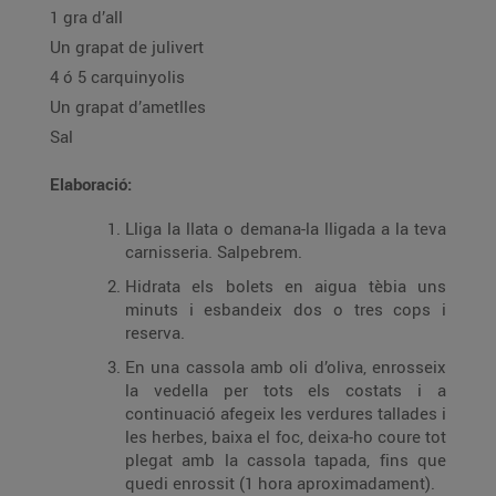
1 gra d’all
Un grapat de julivert
4 ó 5 carquinyolis
Un grapat d’ametlles
Sal
Elaboració:
Lliga la llata o demana-la lligada a la teva
carnisseria. Salpebrem.
Hidrata els bolets en aigua tèbia uns
minuts i esbandeix dos o tres cops i
reserva.
En una cassola amb oli d’oliva, enrosseix
la vedella per tots els costats i a
continuació afegeix les verdures tallades i
les herbes, baixa el foc, deixa-ho coure tot
plegat amb la cassola tapada, fins que
quedi enrossit (1 hora aproximadament).