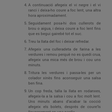
A continuació afegeix el vi negre i el vi
ranci i deixa-ho coure a foc lent, una altra
hora aproximadament.
Seguidament posa-hi dos cullerots de
brou o aigua, i deixa coure a foc lent fins
que es begui gairebé tot el suc.
Treu la llata del foc i deixar refredar.
Afegeix una culleradeta de farina a les
verdures i remou perquè no es quedi crua,
afegeix una mica més de brou i cou uns
minuts.
Tritura les verdures i passa-les per un
colador xinès fins aconseguir una salsa
ben fina.
Un cop freda, talla la llata en rodanxes,
afegeix-la a la salsa i cou a foc molt lent.
Uns minuts abans d’acabar la cocció
afegeix els bolets, després de coure’ls
lleugerament en una paella.