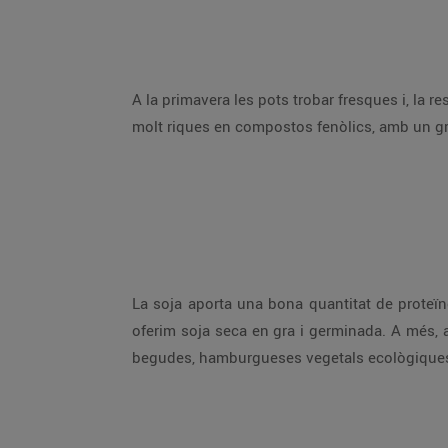
A la primavera les pots trobar fresques i, la r
molt riques en compostos fenòlics, amb un gr
La soja aporta una bona quantitat de proteï
oferim soja seca en gra i germinada. A més, 
begudes, hamburgueses vegetals ecològique