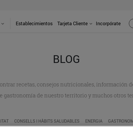
Establecimientos
Tarjeta Cliente
Incorpórate
BLOG
contrar recetas, consejos nutricionales, información 
e gastronomía de nuestro territorio y muchos otros t
ITAT
CONSELLS I HÀBITS SALUDABLES
ENERGIA
GASTRONOMI