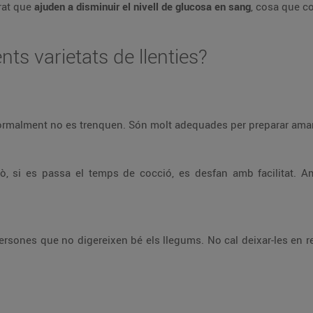
rat que
ajuden a disminuir el nivell de glucosa en sang
, cosa que co
nts varietats de llenties?
normalment no es trenquen. Són molt adequades per preparar amani
ò, si es passa el temps de cocció, es desfan amb facilitat. A
ersones que no digereixen bé els llegums. No cal deixar-les en re