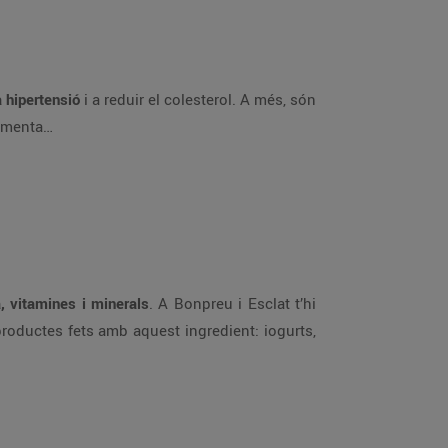
a hipertensió
i a reduir el colesterol. A més, són
b menta…
a, vitamines i minerals
. A Bonpreu i Esclat t’hi
roductes fets amb aquest ingredient: iogurts,