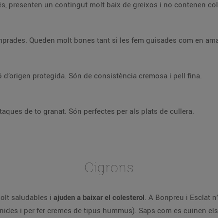
s, presenten un contingut molt baix de greixos i no contenen cole
emprades. Queden molt bones tant si les fem guisades com en am
 d’origen protegida. Són de consistència cremosa i pell fina.
taques de to granat. Són perfectes per als plats de cullera.
Cigrons
olt saludables i
ajuden a baixar el colesterol
. A Bonpreu i Esclat n’
manides i per fer cremes de tipus hummus). Saps com es cuinen els