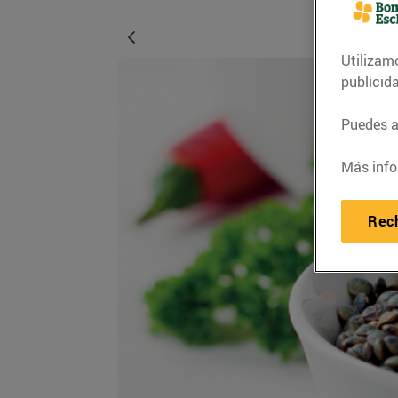
Utilizam
publicid
Puedes ac
Más info
Rec