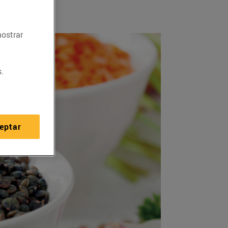
mostrar
.
eptar