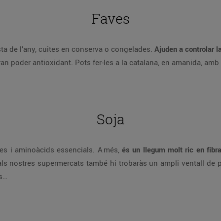
Faves
esta de l’any, cuites en conserva o congelades.
Ajuden a controlar l
an poder antioxidant. Pots fer-les a la catalana, en amanida, am
Soja
nes i aminoàcids essencials. A més,
és un llegum molt ric en fibr
als nostres supermercats també hi trobaràs un ampli ventall de p
s…