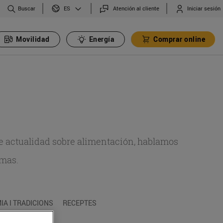
Buscar
Atención al cliente
Iniciar sesión
ES
Movilidad
Energía
Comprar online
de actualidad sobre alimentación, hablamos
emas.
A I TRADICIONS
RECEPTES