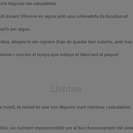
ests llegums tan saludables:
mull durant 24 hores en aigua amb una culleradeta de bicarbonat.
sa’ls per aigua.
tèbia, afegeix-hi els cigrons (han de quedar ben coberts, amb tres 
l mínim i cou-los el temps que indiqui el fabricant al paquet.
Llenties
 humil, la veritat és que són llegums molt nutritius i saludables.
òlic, un nutrient imprescindible per al bon funcionament del siste