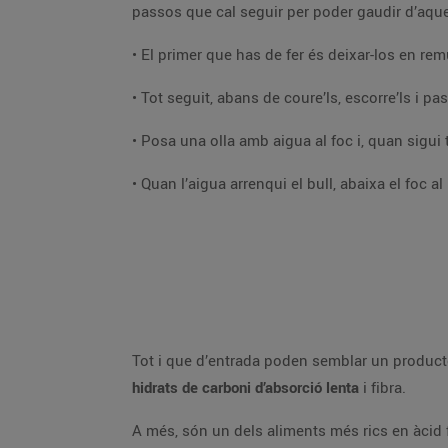
passos que cal seguir per poder gaudir d’aqu
• El primer que has de fer és deixar-los en re
• Tot seguit, abans de coure’ls, escorre’ls i pas
• Posa una olla amb aigua al foc i, quan sigui 
• Quan l’aigua arrenqui el bull, abaixa el foc a
Tot i que d’entrada poden semblar un producte
hidrats de carboni d’absorció lenta
i fibra.
A més, són un dels aliments més rics en àcid f