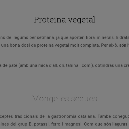
Proteïna vegetal
ons de llegums per setmana, ja que aporten fibra, minerals, hidr
ir una bona dosi de proteïna vegetal molt completa. Per això,
són l
a de paté (amb una mica d’all, oli, tahina i comí), obtindràs una c
Mongetes seques
ceptes tradicionals de la gastronomia catalana. També conegu
amines del grup B, potassi, ferro i magnesi. Com que
són llegums 