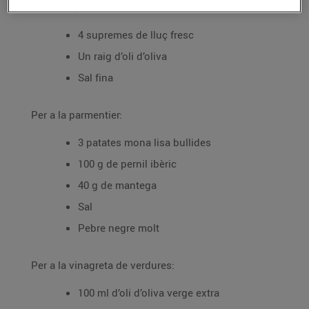
Per al lluç:
4 supremes de lluç fresc
Un raig d’oli d’oliva
Sal fina
Per a la parmentier:
3 patates mona lisa bullides
100 g de pernil ibèric
40 g de mantega
Sal
Pebre negre molt
Per a la vinagreta de verdures:
100 ml d’oli d’oliva verge extra