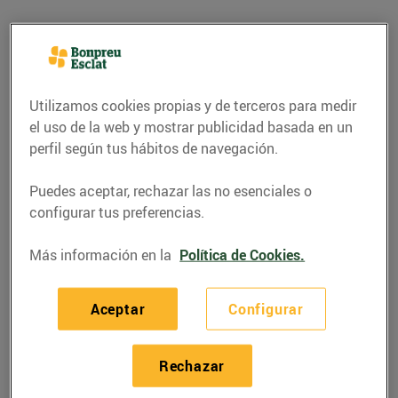
Utilizamos cookies propias y de terceros para medir
el uso de la web y mostrar publicidad basada en un
perfil según tus hábitos de navegación.
Puedes aceptar, rechazar las no esenciales o
configurar tus preferencias.
Más información en la
Política de Cookies.
RECETAS
Lluç amb parmentier
Aceptar
Configurar
07/junio/2022
Rechazar
Ingredients per a 4 persones: