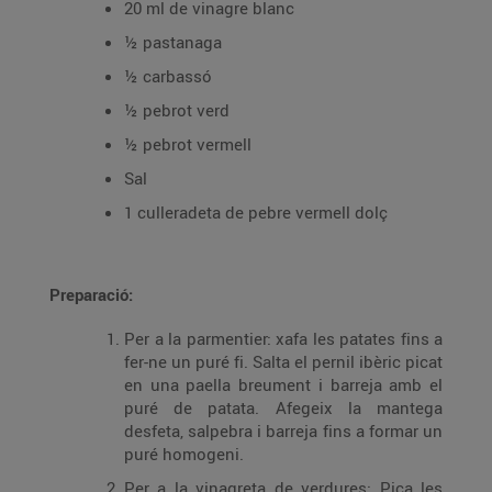
20 ml de vinagre blanc
½ pastanaga
½ carbassó
½ pebrot verd
½ pebrot vermell
Sal
1 culleradeta de pebre vermell dolç
Preparació:
Per a la parmentier: xafa les patates fins a
fer-ne un puré fi. Salta el pernil ibèric picat
en una paella breument i barreja amb el
puré de patata. Afegeix la mantega
desfeta, salpebra i barreja fins a formar un
puré homogeni.
Per a la vinagreta de verdures: Pica les