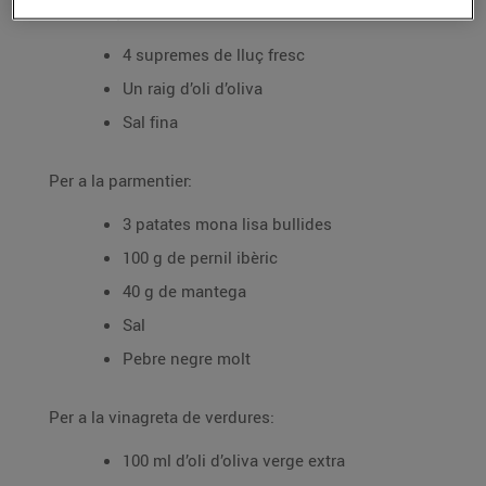
Per al lluç:
4 supremes de lluç fresc
Un raig d’oli d’oliva
Sal fina
Per a la parmentier:
3 patates mona lisa bullides
100 g de pernil ibèric
40 g de mantega
Sal
Pebre negre molt
Per a la vinagreta de verdures:
100 ml d’oli d’oliva verge extra