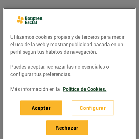
Utilizamos cookies propias y de terceros para medir
el uso de la web y mostrar publicidad basada en un
perfil según tus hábitos de navegación.
Puedes aceptar, rechazar las no esenciales o
configurar tus preferencias.
Más información en la
Política de Cookies.
RECETAS
Lluç amb parmentier
Aceptar
Configurar
07/junio/2022
Rechazar
Ingredients per a 4 persones: