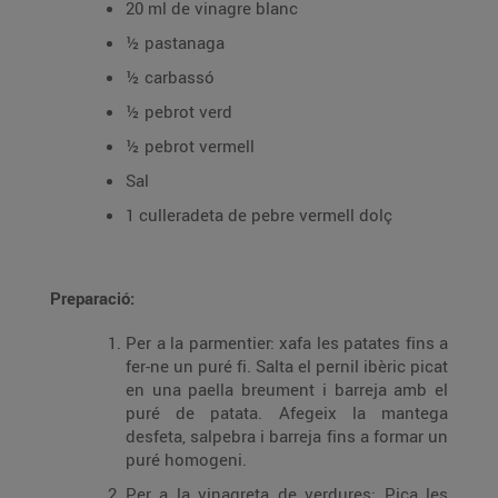
20 ml de vinagre blanc
½ pastanaga
½ carbassó
½ pebrot verd
½ pebrot vermell
Sal
1 culleradeta de pebre vermell dolç
Preparació:
Per a la parmentier: xafa les patates fins a
fer-ne un puré fi. Salta el pernil ibèric picat
en una paella breument i barreja amb el
puré de patata. Afegeix la mantega
desfeta, salpebra i barreja fins a formar un
puré homogeni.
Per a la vinagreta de verdures: Pica les