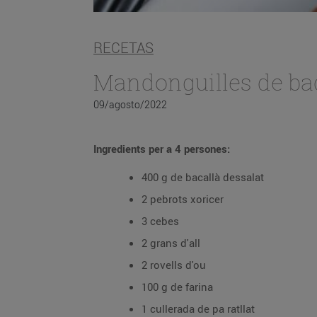
RECETAS
Mandonguilles de bac
09/agosto/2022
Ingredients per a 4 persones:
400 g de bacallà dessalat
2 pebrots xoricer
3 cebes
2 grans d'all
2 rovells d'ou
100 g de farina
1 cullerada de pa ratllat