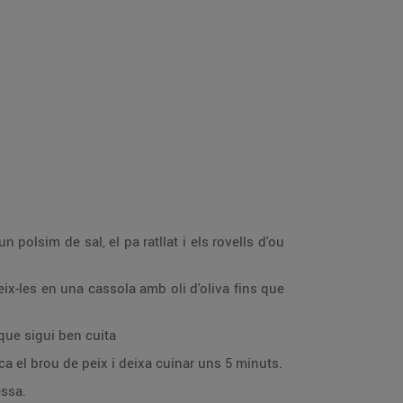
n polsim de sal, el pa ratllat i els rovells d'ou
ix-les en una cassola amb oli d'oliva fins que
 que sigui ben cuita
ca el brou de peix i deixa cuinar uns 5 minuts.
essa.