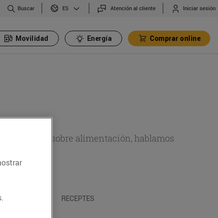
Buscar
Atención al cliente
Iniciar sesión
ES
Movilidad
Energía
Comprar online
de actualidad sobre alimentación, hablamos
emas.
mostrar
.
A I TRADICIONS
RECEPTES