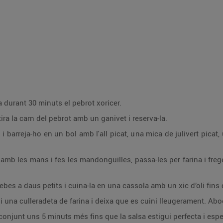
 durant 30 minuts el pebrot xoricer.
ra la carn del pebrot amb un ganivet i reserva-la.
i barreja-ho en un bol amb l'all picat, una mica de julivert picat, u
mb les mans i fes les mandonguilles, passa-les per farina i frege
 cebes a daus petits i cuina-la en una cassola amb un xic d’oli fins
 i una culleradeta de farina i deixa que es cuini lleugerament. Abo
conjunt uns 5 minuts més fins que la salsa estigui perfecta i esp