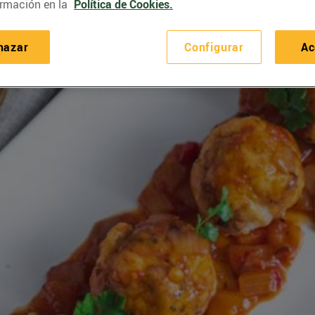
rmación en la
Política de Cookies.
hazar
Configurar
Ac