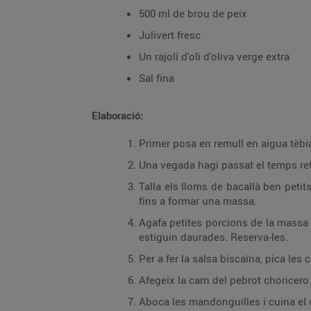
500 ml de brou de peix
Julivert fresc
Un rajolí d'oli d'oliva verge extra
Sal fina
Elaboració:
Primer posa en remull en aigua tèbia
Una vegada hagi passat el temps reti
Talla els lloms de bacallà ben petits 
fins a formar una massa.
Agafa petites porcions de la massa a
estiguin daurades. Reserva-les.
Per a fer la salsa biscaïna, pica les
Afegeix la carn del pebrot choricero
Aboca les mandonguilles i cuina el 