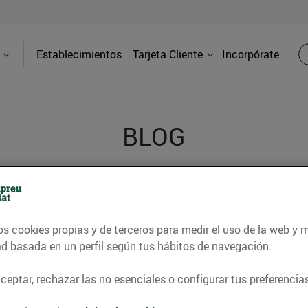
Establecimientos
Tarjeta Cliente
Incorpórate
BLOG
contrar recetas, consejos nutricionales, información 
e gastronomía de nuestro territorio y muchos otros t
os cookies propias y de terceros para medir el uso de la web y 
ad basada en un perfil según tus hábitos de navegación.
eptar, rechazar las no esenciales o configurar tus preferencias
ITAT
CONSELLS I HÀBITS SALUDABLES
ENERGIA
GASTRONOMI