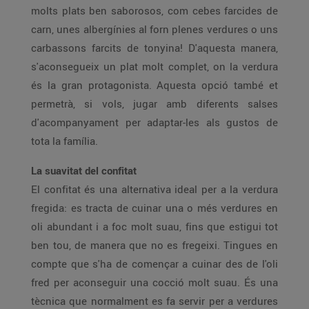
molts plats ben saborosos, com cebes farcides de
carn, unes albergínies al forn plenes verdures o uns
carbassons farcits de tonyina! D'aquesta manera,
s'aconsegueix un plat molt complet, on la verdura
és la gran protagonista. Aquesta opció també et
permetrà, si vols, jugar amb diferents salses
d'acompanyament per adaptar-les als gustos de
tota la família.
La suavitat del confitat
El confitat és una alternativa ideal per a la verdura
fregida: es tracta de cuinar una o més verdures en
oli abundant i a foc molt suau, fins que estigui tot
ben tou, de manera que no es fregeixi. Tingues en
compte que s'ha de començar a cuinar des de l'oli
fred per aconseguir una cocció molt suau. És una
tècnica que normalment es fa servir per a verdures