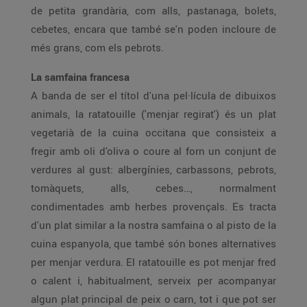
de petita grandària, com alls, pastanaga, bolets,
cebetes, encara que també se'n poden incloure de
més grans, com els pebrots.
La samfaina francesa
A banda de ser el títol d'una pel·lícula de dibuixos
animals, la ratatouille ('menjar regirat') és un plat
vegetarià de la cuina occitana que consisteix a
fregir amb oli d'oliva o coure al forn un conjunt de
verdures al gust: albergínies, carbassons, pebrots,
tomàquets, alls, cebes…, normalment
condimentades amb herbes provençals. Es tracta
d'un plat similar a la nostra samfaina o al pisto de la
cuina espanyola, que també són bones alternatives
per menjar verdura. El ratatouille es pot menjar fred
o calent i, habitualment, serveix per acompanyar
algun plat principal de peix o carn, tot i que pot ser