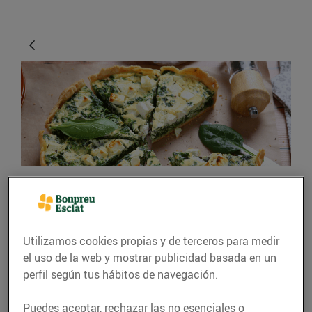
CONSEJOS Y HÁBITOS SALUDABLES
Menjar verdures és
Utilizamos cookies propias y de terceros para medir
divertit!
el uso de la web y mostrar publicidad basada en un
perfil según tus hábitos de navegación.
05/febrero/2021
Puedes aceptar, rechazar las no esenciales o