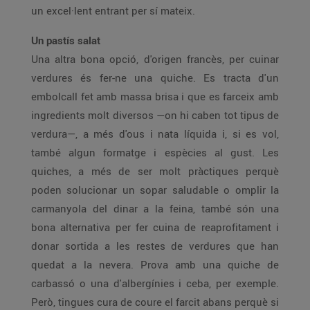
un excel·lent entrant per sí mateix.
Un pastís salat
Una altra bona opció, d'origen francès, per cuinar
verdures és fer-ne una quiche. Es tracta d'un
embolcall fet amb massa brisa i que es farceix amb
ingredients molt diversos —on hi caben tot tipus de
verdura—, a més d'ous i nata líquida i, si es vol,
també algun formatge i espècies al gust. Les
quiches, a més de ser molt pràctiques perquè
poden solucionar un sopar saludable o omplir la
carmanyola del dinar a la feina, també són una
bona alternativa per fer cuina de reaprofitament i
donar sortida a les restes de verdures que han
quedat a la nevera. Prova amb una quiche de
carbassó o una d'albergínies i ceba, per exemple.
Però, tingues cura de coure el farcit abans perquè si