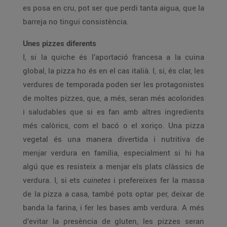
es posa en cru, pot ser que perdi tanta aigua, que la
barreja no tingui consistència.
Unes pizzes diferents
I, si la quiche és l’aportació francesa a la cuina
global, la pizza ho és en el cas italià. I, si, és clar, les
verdures de temporada poden ser les protagonistes
de moltes pizzes, que, a més, seran més acolorides
i saludables que si es fan amb altres ingredients
més calòrics, com el bacó o el xoriço. Una pizza
vegetal és una manera divertida i nutritiva de
menjar verdura en família, especialment si hi ha
algú que es resisteix a menjar els plats clàssics de
verdura. I, si ets
cuinetes
i prefereixes fer la massa
de la pizza a casa, també pots optar per, deixar de
banda la farina, i fer les bases amb verdura. A més
d’evitar la presència de gluten, les pizzes seran