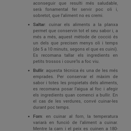
aconseguir que resulti més saludable,
serà fonamental fer servir poc oli i,
sobretot, que l’aliment no es cremi.
Saltar
: cuinar els aliments a la planxa
permet que conservin tot el seu sabor i, a
més a més, aquest mètode de cocció és
un dels que precisen menys oli i temps
(de 5 a 10 minuts, segons el que es cuini).
Es recomana tallar els ingredients en
petits trossos i coure’ls a foc viu.
Bullir
: aquesta tècnica és una de les més
emprades. Per conservar el màxim de
sabor i totes les propietats dels aliments,
es recomana posar l’aigua al foc i afegir
els ingredients quan comenci a bullir. En
el cas de les verdures, convé cuinar-les
durant poc temps.
Forn
: en cuinar al forn, la temperatura
variarà en funció de l’aliment a cuinar.
Mentre la carn i el peix es cuinen a 180-