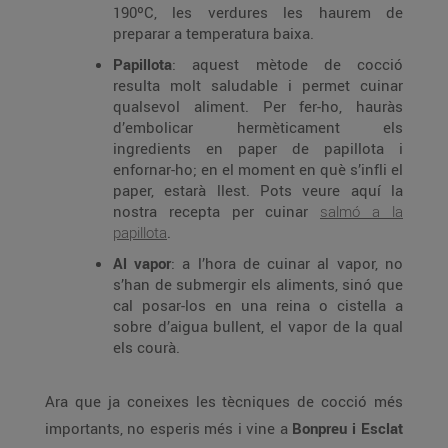
190ºC, les verdures les haurem de
preparar a temperatura baixa.
Papillota
: aquest mètode de cocció
resulta molt saludable i permet cuinar
qualsevol aliment. Per fer-ho, hauràs
d’embolicar hermèticament els
ingredients en paper de papillota i
enfornar-ho; en el moment en què s’infli el
paper, estarà llest. Pots veure aquí la
nostra recepta per cuinar
salmó a la
papillota
.
Al vapor
: a l’hora de cuinar al vapor, no
s’han de submergir els aliments, sinó que
cal posar-los en una reina o cistella a
sobre d’aigua bullent, el vapor de la qual
els courà.
Ara que ja coneixes les tècniques de cocció més
importants, no esperis més i vine a
Bonpreu i Esclat