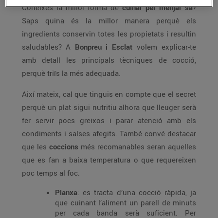
Coneixes la millor forma de
cuinar per menjar sa
?
Saps quina és la millor manera perquè els
ingredients conservin totes les propietats i resultin
saludables? A
Bonpreu i Esclat
volem explicar-te
amb detall les principals tècniques de cocció,
perquè triïs la més adequada.
Així mateix, cal que tinguis en compte que el secret
perquè un plat sigui nutritiu alhora que lleuger serà
fer servir pocs greixos i parar atenció amb els
condiments i salses afegits. També convé destacar
que les
coccions
més recomanables seran aquelles
que es fan a baixa temperatura o que requereixen
poc temps al foc.
Planxa
: es tracta d’una cocció ràpida, ja
que cuinant l’aliment un parell de minuts
per cada banda serà suficient. Per