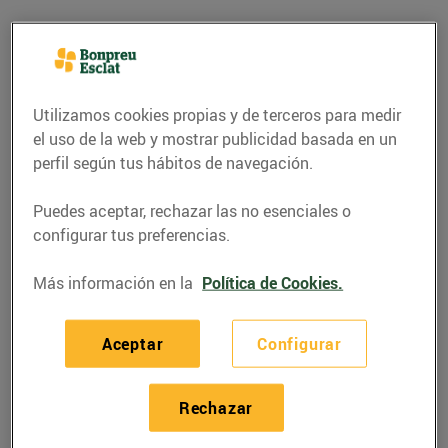
Utilizamos cookies propias y de terceros para medir
el uso de la web y mostrar publicidad basada en un
perfil según tus hábitos de navegación.
Puedes aceptar, rechazar las no esenciales o
configurar tus preferencias.
Más información en la
Política de Cookies.
CONSEJOS Y HÁBITOS SALUDABLES
Mètodes de cocció
Aceptar
Configurar
saludables
02/agosto/2017
Rechazar