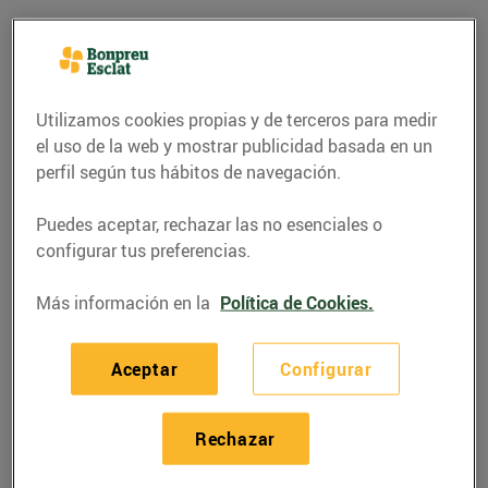
Utilizamos cookies propias y de terceros para medir
el uso de la web y mostrar publicidad basada en un
perfil según tus hábitos de navegación.
Puedes aceptar, rechazar las no esenciales o
configurar tus preferencias.
Más información en la
Política de Cookies.
CONSEJOS Y HÁBITOS SALUDABLES
Mites sobre
Aceptar
Configurar
l'alimentació
08/febrero/2016
Rechazar