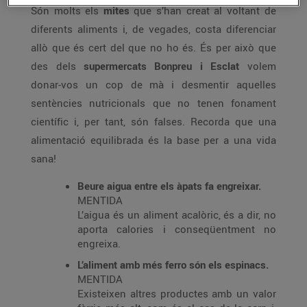
Són molts els
mites
que s’han creat al voltant de
diferents aliments i, de vegades, costa diferenciar
allò que és cert del que no ho és. És per això que
des dels
supermercats Bonpreu i Esclat
volem
donar-vos un cop de mà i desmentir aquelles
sentències nutricionals que no tenen fonament
científic i, per tant, són falses. Recorda que una
alimentació equilibrada és la base per a una vida
sana!
Beure aigua entre els àpats fa engreixar.
MENTIDA
L’aigua és un aliment acalòric, és a dir, no
aporta calories i conseqüentment no
engreixa.
L’aliment amb més ferro són els espinacs.
MENTIDA
Existeixen altres productes amb un valor