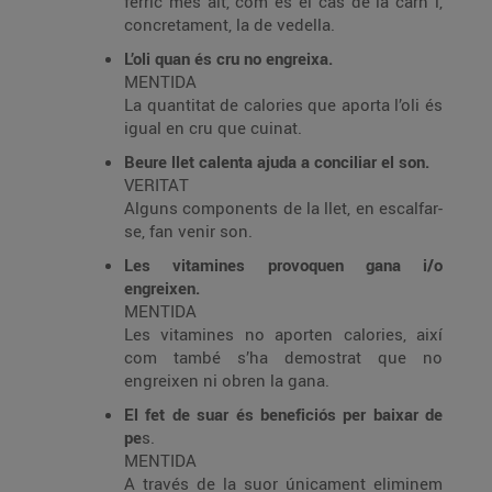
fèrric més alt, com és el cas de la carn i,
concretament, la de vedella.
L’oli quan és cru no engreixa.
MENTIDA
La quantitat de calories que aporta l’oli és
igual en cru que cuinat.
Beure llet calenta ajuda a conciliar el son.
VERITAT
Alguns components de la llet, en escalfar-
se, fan venir son.
Les vitamines provoquen gana i/o
engreixen.
MENTIDA
Les vitamines no aporten calories, així
com també s’ha demostrat que no
engreixen ni obren la gana.
El fet de suar és beneficiós per baixar de
pe
s.
MENTIDA
A través de la suor únicament eliminem