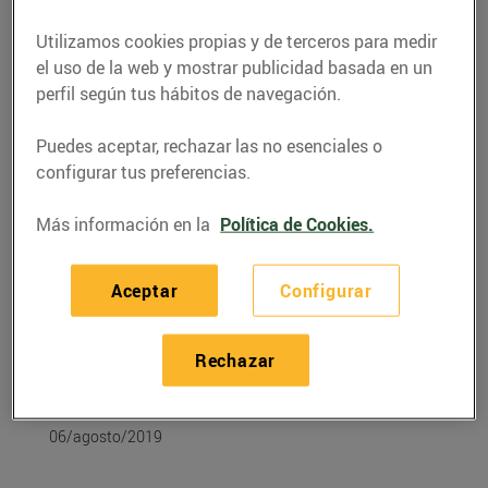
Utilizamos cookies propias y de terceros para medir
el uso de la web y mostrar publicidad basada en un
perfil según tus hábitos de navegación.
Puedes aceptar, rechazar las no esenciales o
configurar tus preferencias.
Más información en la
Política de Cookies.
Aceptar
Configurar
RECETAS
Recepta de mongeta
Rechazar
tendra a la carbonara
06/agosto/2019