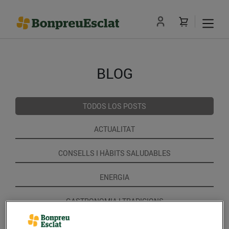
BLOG
TODOS LOS POSTS
ACTUALITAT
CONSELLS I HÀBITS SALUDABLES
ENERGIA
GASTRONOMIA I TRADICIONS
RECEPTES