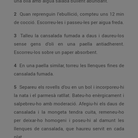
una olla amb aigua salada bullent abundant.
2
Quan reprenguin l’ebullició, compteu uns 12 min
de cocció. Escorreu-les i passeu-les per aigua freda.
3
Talleu la cansalada fumada a daus i daureu-los
sense gens d’oli en una paella antiadherent.
Escorreu-los sobre un paper absorbent.
4
En una paella similar, torreu les llenques fines de
cansalada fumada.
5
Separeu els rovells d’ou en un bol i incorporeu-hi
la nata i el parmesà ratllat. Bateu-ho enèrgicament i
salpebreu-ho amb moderació. Afegiu-hi els daus de
cansalada i la mongeta tendra cuita, remeneu-ho
per deixar-ho homogeni i poseu-hi al damunt les
llenques de cansalada, que haureu servit en cada
plat.