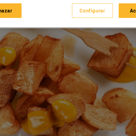
hazar
Configurar
Ac