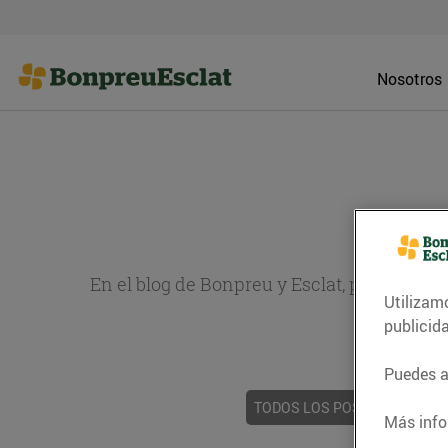
Nosotros
En el blog de Bonpreu y Esclat, puedes en
Utilizam
sobr
publicid
Puedes ac
TODOS LOS POSTS
ACTUAL
Más info