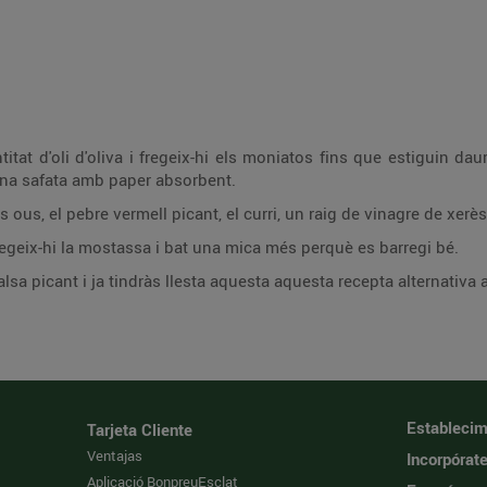
at d'oli d'oliva i fregeix-hi els moniatos fins que estiguin daur
n una safata amb paper absorbent.
s ous, el pebre vermell picant, el curri, un raig de vinagre de xerès
fegeix-hi la mostassa i bat una mica més perquè es barregi bé.
lsa picant i ja tindràs llesta aquesta aquesta recepta alternativa 
Establecim
Tarjeta Cliente
Ventajas
Incorpórat
Aplicació BonpreuEsclat