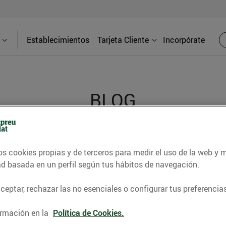
Establecimientos
Tarjeta Cliente
Incorpórate
BLOG
contrar recetas, consejos nutricionales, información 
os cookies propias y de terceros para medir el uso de la web y 
e gastronomía de nuestro territorio y muchos otros t
ad basada en un perfil según tus hábitos de navegación.
eptar, rechazar las no esenciales o configurar tus preferencias
ITAT
CONSELLS I HÀBITS SALUDABLES
ENERGIA
GASTRONOMI
rmación en la
Política de Cookies.