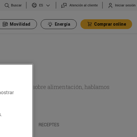
Buscar
Atención al cliente
Iniciar sesión
ES
Movilidad
Energía
Comprar online
de actualidad sobre alimentación, hablamos
mostrar
emas.
.
A I TRADICIONS
RECEPTES