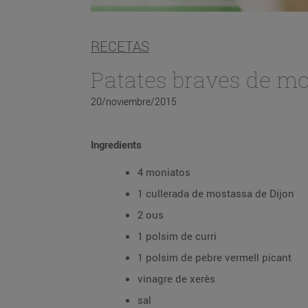
RECETAS
Patates braves de m
20/noviembre/2015
Ingredients
4 moniatos
1 cullerada de mostassa de Dijon
2 ous
1 polsim de curri
1 polsim de pebre vermell picant
vinagre de xerès
sal