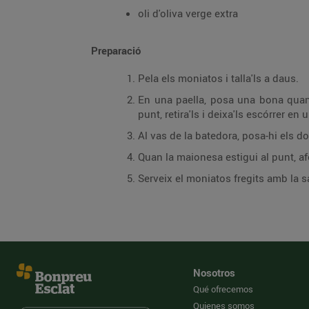
oli d'oliva verge extra
Preparació
Pela els moniatos i talla'ls a daus.
En una paella, posa una bona quantit
punt, retira'ls i deixa'ls escórrer e
Al vas de la batedora, posa-hi els do
Quan la maionesa estigui al punt, a
Serveix el moniatos fregits amb la sa
Nosotros
Qué ofrecemos
Quienes somos