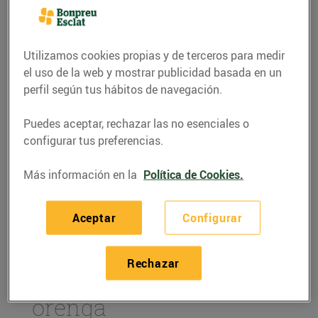
Utilizamos cookies propias y de terceros para medir
el uso de la web y mostrar publicidad basada en un
perfil según tus hábitos de navegación.
Puedes aceptar, rechazar las no esenciales o
configurar tus preferencias.
Más información en la
Política de Cookies.
RECETAS
Aceptar
Configurar
Muffins salats de
formatge d'ovella
Rechazar
ecològic, tomàquet i
orenga