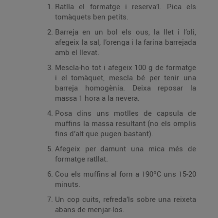
Ratlla el formatge i reserva’l. Pica els
tomàquets ben petits.
Barreja en un bol els ous, la llet i l’oli,
afegeix la sal, l’orenga i la farina barrejada
amb el llevat.
Mescla-ho tot i afegeix 100 g de formatge
i el tomàquet, mescla bé per tenir una
barreja homogènia. Deixa reposar la
massa 1 hora a la nevera.
Posa dins uns motlles de capsula de
muffins la massa resultant (no els omplis
fins d’alt que pugen bastant).
Afegeix per damunt una mica més de
formatge ratllat.
Cou els muffins al forn a 190ºC uns 15-20
minuts.
Un cop cuits, refreda’ls sobre una reixeta
abans de menjar-los.