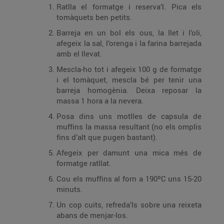
Ratlla el formatge i reserva’l. Pica els
tomàquets ben petits.
Barreja en un bol els ous, la llet i l’oli,
afegeix la sal, l’orenga i la farina barrejada
amb el llevat.
Mescla-ho tot i afegeix 100 g de formatge
i el tomàquet, mescla bé per tenir una
barreja homogènia. Deixa reposar la
massa 1 hora a la nevera.
Posa dins uns motlles de capsula de
muffins la massa resultant (no els omplis
fins d’alt que pugen bastant).
Afegeix per damunt una mica més de
formatge ratllat.
Cou els muffins al forn a 190ºC uns 15-20
minuts.
Un cop cuits, refreda’ls sobre una reixeta
abans de menjar-los.