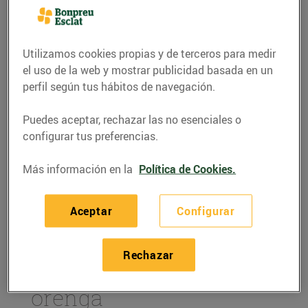
Utilizamos cookies propias y de terceros para medir
el uso de la web y mostrar publicidad basada en un
perfil según tus hábitos de navegación.
Puedes aceptar, rechazar las no esenciales o
configurar tus preferencias.
Más información en la
Política de Cookies.
RECETAS
Aceptar
Configurar
Muffins salats de
formatge d'ovella
Rechazar
ecològic, tomàquet i
orenga